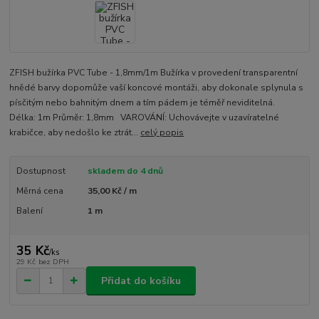
ZFISH bužírka PVC Tube - 1,8mm/1m Bužírka v provedení transparentní
hnědé barvy dopomůže vaší koncové montáži, aby dokonale splynula s
písčitým nebo bahnitým dnem a tím pádem je téměř neviditelná.
Délka: 1m Průměr: 1,8mm VAROVÁNÍ: Uchovávejte v uzavíratelné
krabičce, aby nedošlo ke ztrát...
celý popis
Dostupnost
skladem do 4 dnů
Měrná cena
35,00 Kč / m
Balení
1 m
35 Kč
/
ks
29 Kč
bez DPH
Přidat do košíku