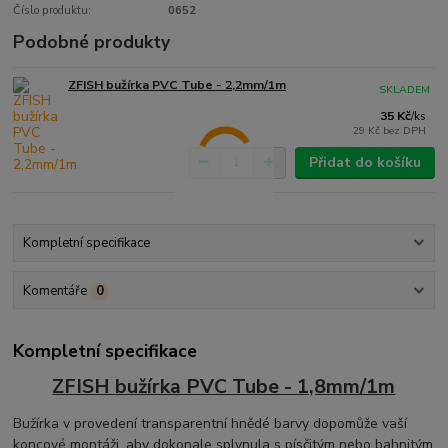
Číslo produktu:
0652
Podobné produkty
ZFISH bužírka PVC Tube - 2,2mm/1m
SKLADEM
35 Kč
/
ks
29 Kč
bez DPH
Přidat do košíku
Kompletní specifikace
Komentáře
0
Kompletní specifikace
ZFISH bužírka PVC Tube - 1,8mm/1m
Bužírka v provedení transparentní hnědé barvy dopomůže vaší
koncové montáži, aby dokonale splynula s písčitým nebo bahnitým