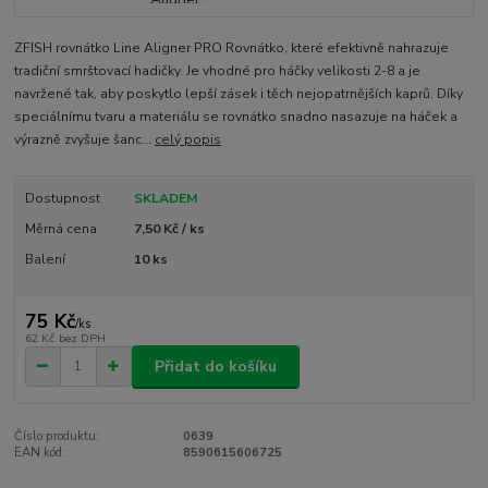
ZFISH rovnátko Line Aligner PRO Rovnátko, které efektivně nahrazuje
tradiční smrštovací hadičky. Je vhodné pro háčky velikosti 2-8 a je
navržené tak, aby poskytlo lepší zásek i těch nejopatrnějších kaprů. Díky
speciálnímu tvaru a materiálu se rovnátko snadno nasazuje na háček a
výrazně zvyšuje šanc...
celý popis
Dostupnost
SKLADEM
Měrná cena
7,50 Kč / ks
Balení
10 ks
75 Kč
/
ks
62 Kč
bez DPH
Přidat do košíku
Číslo produktu:
0639
EAN kód:
8590615606725