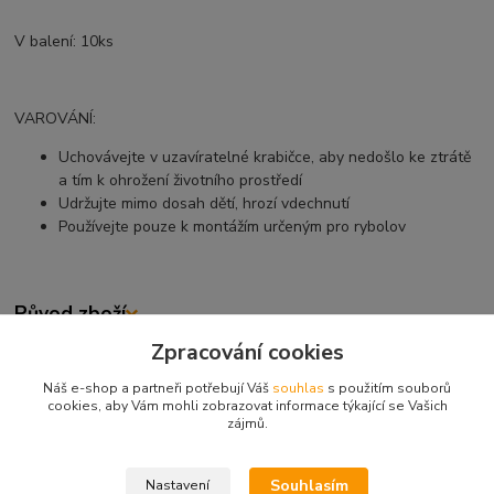
V balení: 10ks
VAROVÁNÍ:
Uchovávejte v uzavíratelné krabičce, aby nedošlo ke ztrátě
a tím k ohrožení životního prostředí
Udržujte mimo dosah dětí, hrozí vdechnutí
Používejte pouze k montážím určeným pro rybolov
Původ zboží
Zpracování cookies
Zboží zařazeno v kategoriích
Náš e-shop a partneři potřebují Váš
souhlas
s použitím souborů
cookies, aby Vám mohli zobrazovat informace týkající se Vašich
Rovnátka na háček
zájmů.
ROVNÁTKA NA HÁČEK
Souhlasím
Nastavení