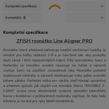
Kompletní specifikace
Komentáře
0
Kompletní specifikace
ZFISH rovnátko Line Aligner PRO
Rovnátko, které efektivně nahrazuje tradiční smrštovací hadičky. Je
vhodné pro háčky velikosti 2-8 a je navržené tak, aby poskytlo
lepší zásek i těch nejopatrnějších kaprů. Díky speciálnímu tvaru a
materiálu se rovnátko snadno nasazuje na háček a výrazně
zvyšuje šanci na úspěšné zasaseknutí ryby. Rovnátko pomáhá
stabilizovat nástrahu a zároveň minimalizuje riziko jejího uvolnění
během záběru. Perfektní volba pro rybáře, kteří hledají spolehlivý
a efektivní způsob, jak zlepšit své montáže. Barva "INVISIBLE Z-
CAMO" (zcela nová, dlouhodobě vyvíjená, speciální kamuflážní
barva v kombinaci s průhledností materiálu zajištuje, že tato řada
bižuterie je na dně pro ryby těměř neviditelná).