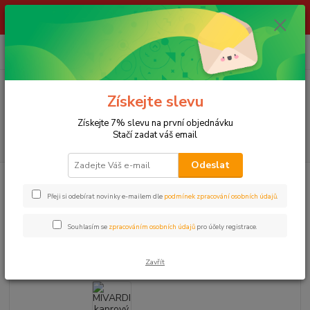
ŽIVÉ NÁSTRAHY !!! NEPOSÍLÁME !!! - ODBĚR POUZE NA NAŠÍ
PRODEJNĚ
0
ks
za
0,00 Kč
Menu
Získejte slevu
Získejte 7% slevu na první objednávku
Stačí zadat váš email
Hledat
Odeslat
Úvod
CAMPING
Stolky
MIVARDI kaprový stolek Executive
Přeji si odebírat novinky e-mailem dle
podmínek zpracování osobních údajů
.
MIVARDI kaprový stolek
Executive
Souhlasím se
zpracováním osobních údajů
pro účely registrace.
Zavřít