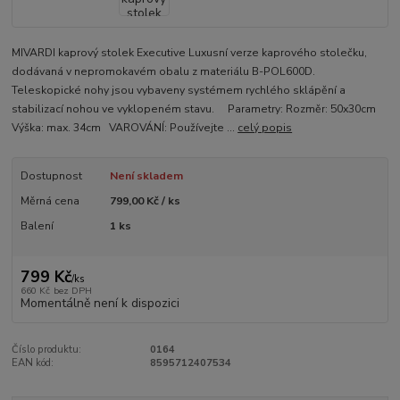
MIVARDI kaprový stolek Executive Luxusní verze kaprového stolečku,
dodávaná v nepromokavém obalu z materiálu B-POL600D.
Teleskopické nohy jsou vybaveny systémem rychlého sklápění a
stabilizací nohou ve vyklopeném stavu. Parametry: Rozměr: 50x30cm
Výška: max. 34cm VAROVÁNÍ: Používejte ...
celý popis
Dostupnost
Není skladem
Měrná cena
799,00 Kč / ks
Balení
1 ks
799 Kč
/
ks
660 Kč
bez DPH
Momentálně není k dispozici
Číslo produktu:
0164
EAN kód:
8595712407534