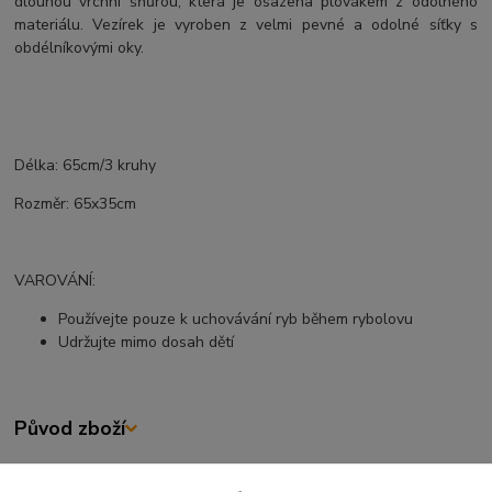
dlouhou vrchní šňůrou, která je osazena plovákem z odolného
materiálu. Vezírek je vyroben z velmi pevné a odolné síťky s
obdélníkovými oky.
Délka: 65cm/3 kruhy
Rozměr: 65x35cm
VAROVÁNÍ:
Používejte pouze k uchovávání ryb během rybolovu
Udržujte mimo dosah dětí
Původ zboží