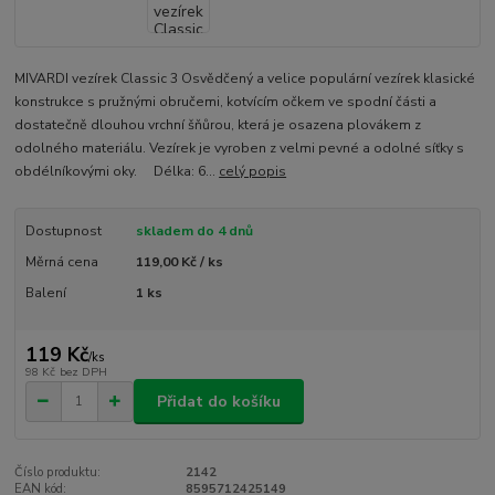
MIVARDI vezírek Classic 3 Osvědčený a velice populární vezírek klasické
konstrukce s pružnými obručemi, kotvícím očkem ve spodní části a
dostatečně dlouhou vrchní šňůrou, která je osazena plovákem z
odolného materiálu. Vezírek je vyroben z velmi pevné a odolné síťky s
obdélníkovými oky. Délka: 6...
celý popis
Dostupnost
skladem do 4 dnů
Měrná cena
119,00 Kč / ks
Balení
1 ks
119 Kč
/
ks
98 Kč
bez DPH
Přidat do košíku
Číslo produktu:
2142
EAN kód:
8595712425149