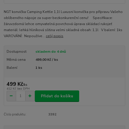
NGT konvička Camping Kettle 1,1l Luxusní konvička pro přípravu Vašeho
oblíbeného nápoje za super bezkonkurenční cenu! Specifikace:
žáruvzdorná lehce omyvatelná povrchová úprava skládací rukojeť
materiál: lehká hliníková slitina velmi skladná obsah: 1,1l V balení: 1ks
VAROVÁNÍ: Nepoužíve...
celý popis
Dostupnost
skladem do 4 dnů
Měrná cena
499,00 Kč / ks
Balení
1 ks
499 Kč
/
ks
412 Kč
bez DPH
Přidat do košíku
Číslo produktu:
3392