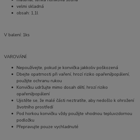
velmi skladná
obsah: 1,1l
V balení: 1ks
VAROVÁNÍ:
Nepoužívejte, pokud je konvička jakkoliv poškozená
Dbejte opatrnosti při vaření, hrozí riziko opaření/popálení,
použijte ochranu rukou
Konvičku udržujte mimo dosah dětí, hrozí riziko
opaření/popálení
Ujistěte se, že malé části neztratíte, aby nedošlo k ohrožení
životního prostředí
Pod horkou konvičku vždy použijte vhodnou tepluvzdornou
podložku
Přepravujte pouze vychladnuté