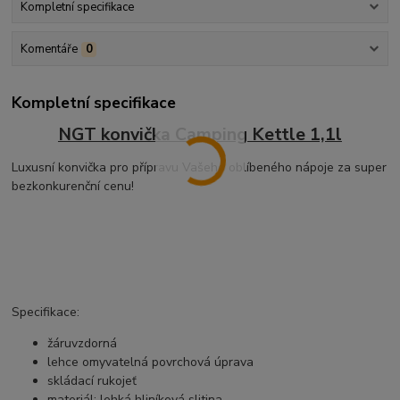
Kompletní specifikace
Komentáře
0
Kompletní specifikace
NGT konvička Camping Kettle 1,1l
Luxusní konvička pro přípravu Vašeho oblíbeného nápoje za super
bezkonkurenční cenu!
Specifikace:
žáruvzdorná
lehce omyvatelná povrchová úprava
skládací rukojeť
materiál: lehká hliníková slitina