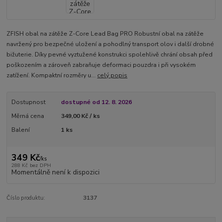
ZFISH obal na zátěže Z-Core Lead Bag PRO Robustní obal na zátěže
navržený pro bezpečné uložení a pohodlný transport olov i další drobné
bižuterie. Díky pevné vyztužené konstrukci spolehlivě chrání obsah před
poškozením a zároveň zabraňuje deformaci pouzdra i při vysokém
zatížení. Kompaktní rozměry u...
celý popis
Dostupnost
dostupné od 12. 8. 2026
Měrná cena
349,00 Kč / ks
Balení
1 ks
349 Kč
/
ks
288 Kč
bez DPH
Momentálně není k dispozici
Číslo produktu:
3137