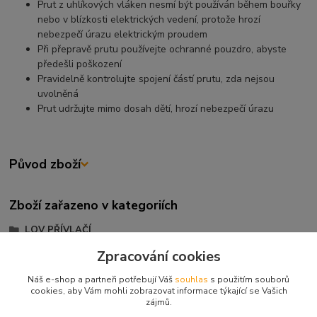
Prut z uhlíkových vláken nesmí být používán během bouřky
nebo v blízkosti elektrických vedení, protože hrozí
nebezpečí úrazu elektrickým proudem
Při přepravě prutu používejte ochranné pouzdro, abyste
předešli poškození
Pravidelně kontrolujte spojení částí prutu, zda nejsou
uvolněná
Prut udržujte mimo dosah dětí, hrozí nebezpečí úrazu
Původ zboží
Zboží zařazeno v kategoriích
LOV PŘÍVLAČÍ
Přívlačové pruty
Zpracování cookies
Přívlačové
Náš e-shop a partneři potřebují Váš
souhlas
s použitím souborů
cookies, aby Vám mohli zobrazovat informace týkající se Vašich
SAVAGE GEAR
zájmů.