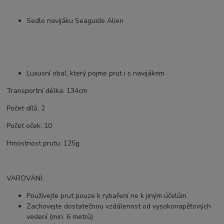
Sedlo navijáku Seaguide Alien
L
uxusní obal, který pojme prut i s navijákem
Transportní délka: 134cm
Počet dílů: 2
Počet oček: 10
Hmostnost prutu: 125g
VAROVÁNÍ:
Používejte prut pouze k rybaření ne k jiným účelům
Zachovejte dostatečnou vzdálenost od vysokonapěťových
vedení (min. 6 metrů)