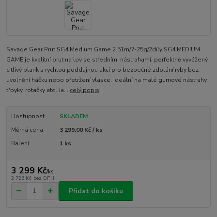
Savage Gear Prut SG4 Medium Game 2.51m/7-25g/2díly SG4 MEDIUM
GAME je kvalitní prut na lov se středními nástrahami, perfektně vyvážený,
citlivý blank s rychlou poddajnou akcí pro bezpečné zdolání ryby bez
uvolnění háčku nebo přetržení vlasce. Ideální na malé gumové nástrahy,
třpyky, rotačky atd. Ja...
celý popis
Dostupnost
SKLADEM
Měrná cena
3 299,00 Kč / ks
Balení
1 ks
3 299 Kč
/
ks
2 726 Kč
bez DPH
Přidat do košíku