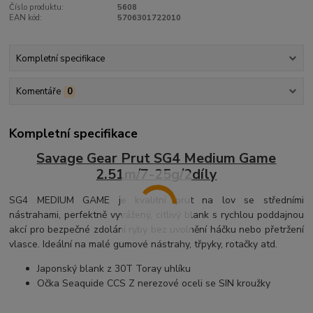
Číslo produktu:
5608
EAN kód:
5706301722010
Kompletní specifikace
Komentáře
0
Kompletní specifikace
Savage Gear Prut SG4 Medium Game
2.51m/7-25g/2díly
SG4 MEDIUM GAME je kvalitní prut na lov se středními
nástrahami, perfektně vyvážený, citlivý blank s rychlou poddajnou
akcí pro bezpečné zdolání ryby bez uvolnění háčku nebo přetržení
vlasce. Ideální na malé gumové nástrahy, třpyky, rotačky atd.
Japonský blank z 30T Toray uhlíku
Očka Seaquide CCS Z nerezové oceli se SIN kroužky