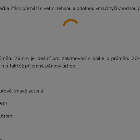
čka Zfish přichází s velmi lehkou a odolnou vrhací tyčí vhodnou
ůměru 26mm je ideální pro zakrmování s boilie o průměru 20-
č má taktéž příjemný, pěnový úchop.
ouřově tmavě zelená
0cm
 26mm