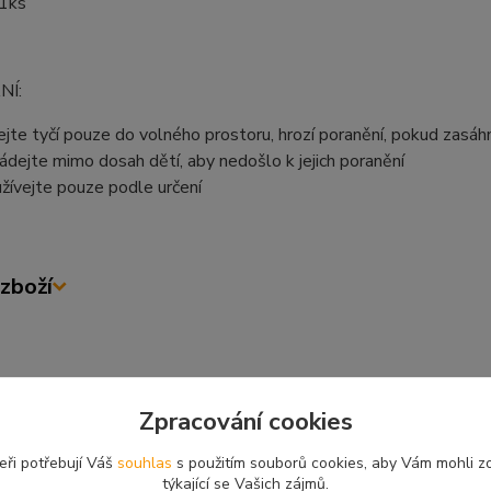
 1ks
NÍ:
ejte tyčí pouze do volného prostoru, hrozí poranění, pokud zasá
ádejte mimo dosah dětí, aby nedošlo k jejich poranění
žívejte pouze podle určení
zboží
zařazeno v kategoriích
Zpracování cookies
VENÍ RYBÁŘE
Vybavení kapraře
Vrha
eři potřebují Váš
souhlas
s použitím souborů cookies, aby Vám mohli z
ČE NÁVNAD
VRHACÍ TYČE
VRH
týkající se Vašich zájmů.