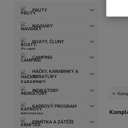
PRUTY
NAVIJÁKY
BOATY, ČLUNY
CAMPING
HÁČKY, KARABINKY A
OBRATLÍKY
INDIKÁTORY
Kompl
KAPROVÝ PROGRAM
Komple
KRMÍTKA A ZÁTĚŽE