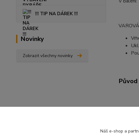
V balení:
!!! TIP NA DÁREK !!!
VAROVÁ
Novinky
Vrh
Ukl
Pou
Zobrazit všechny novinky
Původ 
Zboží 
VYBA
Náš e-shop a partn
VRHA