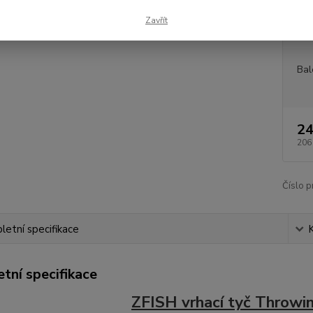
Dos
Zavřít
Měr
Bal
24
206
Číslo p
etní specifikace
tní specifikace
ZFISH vrhací tyč Throwi