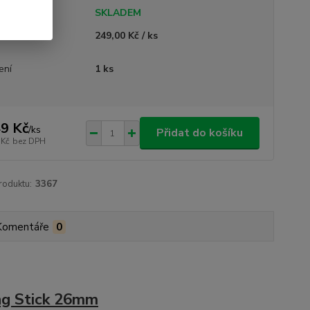
tupnost
SKLADEM
ná cena
249,00 Kč / ks
ení
1 ks
9 Kč
/
ks
Přidat do košíku
 Kč
bez DPH
roduktu:
3367
Komentáře
0
ng Stick 26mm