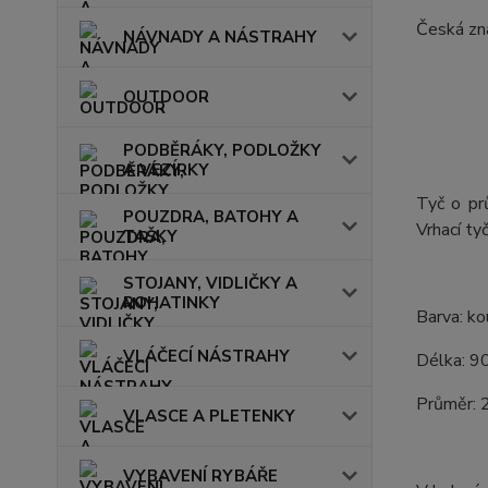
Česká zna
NÁVNADY A NÁSTRAHY
OUTDOOR
PODBĚRÁKY, PODLOŽKY
A VEZÍRKY
Tyč o pr
POUZDRA, BATOHY A
Vrhací ty
TAŠKY
STOJANY, VIDLIČKY A
ROHATINKY
Barva: k
VLÁČECÍ NÁSTRAHY
Délka: 9
Průměr:
VLASCE A PLETENKY
VYBAVENÍ RYBÁŘE