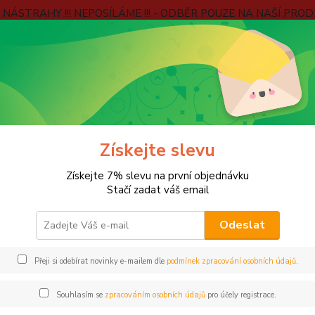
É NÁSTRAHY !!! NEPOSÍLÁME !!! - ODBĚR POUZE NA NAŠÍ PROD
e
Kontakty
Jak ověřujeme hodnocení?
Věrnostní program
Blog
Hledat
STOJANY, VIDLIČKY A ROHATINKY
Stojany
FOX
Získejte slevu
Získejte 7% slevu na první objednávku
Stačí zadat váš email
Odeslat
Kč
Od
Přeji si odebírat novinky e-mailem dle
podmínek zpracování osobních údajů
.
adem
Novinka
Akce
Doprava ZDARMA
VÍCE
Souhlasím se
zpracováním osobních údajů
pro účely registrace.