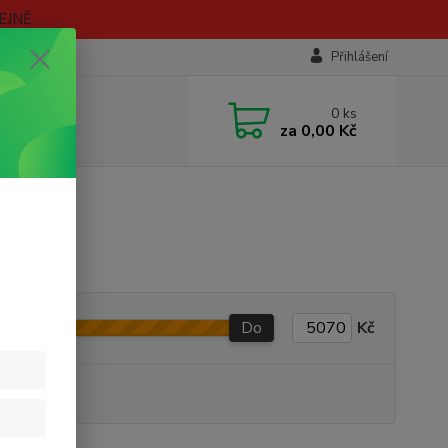
EJNĚ
Přihlášení
0
ks
za
0,00 Kč
Do
Kč
 VARIANT