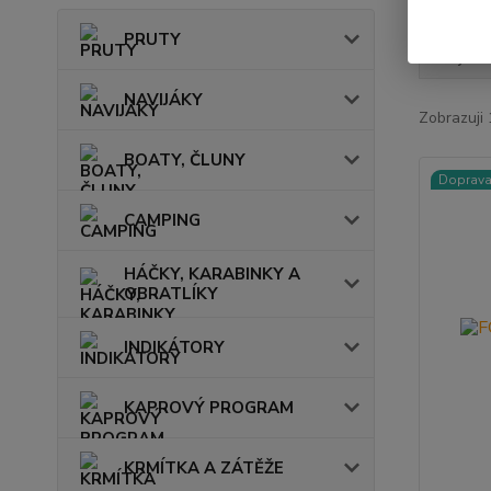
PRUTY
Nejnově
NAVIJÁKY
Zobrazuji 
BOATY, ČLUNY
Doprav
CAMPING
HÁČKY, KARABINKY A
OBRATLÍKY
INDIKÁTORY
KAPROVÝ PROGRAM
KRMÍTKA A ZÁTĚŽE