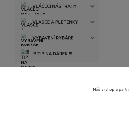
VLÁČECÍ NÁSTRAHY
VLASCE A PLETENKY
VYBAVENÍ RYBÁŘE
!!! TIP NA DÁREK !!!
Novinky
Náš e-shop a partn
Zobrazit všechny novinky