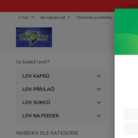
ŽIV
O nás
Jak nakupovat
Obchodní podmínky
Fotogaleri
Co budeš lovit?
Úvod
FOX
LOV KAPRŮ
LOV PŘÍVLAČÍ
Cena:
LOV SUMCŮ
LOV NA FEEDER
Skl
NABÍDKA DLE KATEGORIE