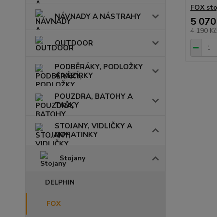
FOX sto
NÁVNADY A NÁSTRAHY
5 070
4 190 K
OUTDOOR
PODBĚRÁKY, PODLOŽKY
A VEZÍRKY
POUZDRA, BATOHY A
TAŠKY
STOJANY, VIDLIČKY A
ROHATINKY
Stojany
DELPHIN
FOX