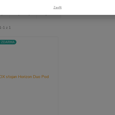
Zavřít
jší
Nejlevnější
Nejdražší
1-1 z 1
a ZDARMA