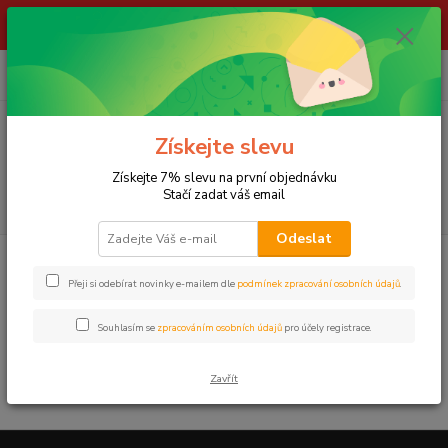
ŽIVÉ NÁSTRAHY !!! NEPOSÍLÁME !!! - ODBĚR POUZE NA NAŠÍ
PRODEJNĚ
0
ks
za
0,00 Kč
Menu
Získejte slevu
Získejte 7% slevu na první objednávku
Stačí zadat váš email
Hledat
Odeslat
Úvod
LOV PŘÍVLAČÍ
Polarizační brýle
GIANTS FISHING
Přeji si odebírat novinky e-mailem dle
podmínek zpracování osobních údajů
.
GIANTS FISHING
Souhlasím se
zpracováním osobních údajů
pro účely registrace.
V této kategorii nebylo nalezeno žádné zboží.
Zavřít