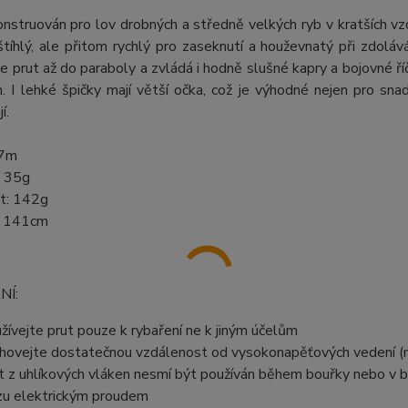
onstruován pro lov drobných a středně velkých ryb v kratších vz
štíhlý, ale přitom rychlý pro zaseknutí a houževnatý při zdolá
e prut až do paraboly a zvládá i hodně slušné kapry a bojovné říčn
. I lehké špičky mají větší očka, což je výhodné nejen pro sna
í.
,7m
: 35g
t: 142g
a: 141cm
NÍ:
žívejte prut pouze k rybaření ne k jiným účelům
hovejte dostatečnou vzdálenost od vysokonapěťových vedení (m
t z uhlíkových vláken nesmí být používán během bouřky nebo v bl
zu elektrickým proudem