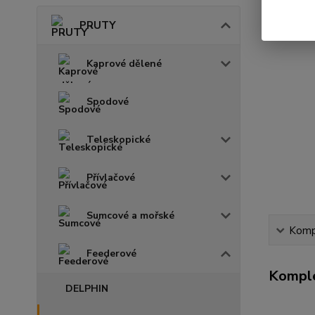
PRUTY
Kaprové dělené
Spodové
Teleskopické
Přívlačové
Sumcové a mořské
Kompl
Feederové
Komple
DELPHIN