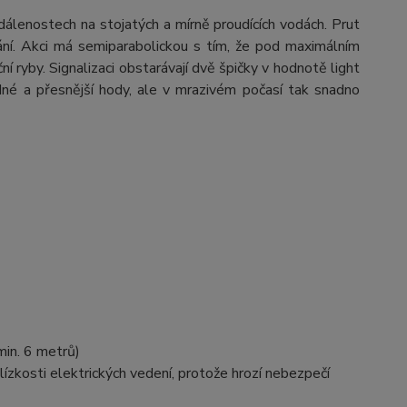
dálenostech na stojatých a mírně proudících vodách. Prut
vání. Akci má semiparabolickou s tím, že pod maximálním
í ryby. Signalizaci obstarávají dvě špičky v hodnotě light
dné a přesnější hody, ale v mrazivém počasí tak snadno
in. 6 metrů)
ízkosti elektrických vedení, protože hrozí nebezpečí