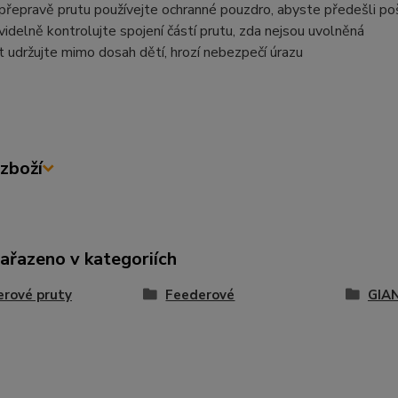
 přepravě prutu používejte ochranné pouzdro, abyste předešli po
videlně kontrolujte spojení částí prutu, zda nejsou uvolněná
t udržujte mimo dosah dětí, hrozí nebezpečí úrazu
zboží
zařazeno v kategoriích
rové pruty
Feederové
GIA