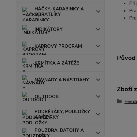
Při
HÁČKY, KARABINKY A
Pra
OBRATLÍKY
Pru
INDIKÁTORY
KAPROVÝ PROGRAM
Původ 
KRMÍTKA A ZÁTĚŽE
NÁVNADY A NÁSTRAHY
Zboží 
OUTDOOR
Feede
PODBĚRÁKY, PODLOŽKY
A VEZÍRKY
POUZDRA, BATOHY A
TAŠKY