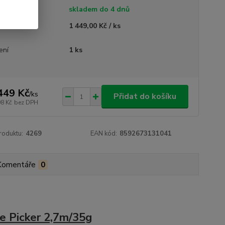
tupnost
skladem do 4 dnů
ná cena
1 449,00 Kč / ks
ení
1 ks
449 Kč
/
ks
Přidat do košíku
98 Kč
bez DPH
roduktu:
4269
EAN kód:
8592673131041
Komentáře
0
 Picker 2,7m/35g