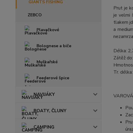
GIANTS FISHING
Prut je k
je velmi 
ZEBCO
tlakem jd
a medium
Plavačkové
nezamrzaj
Bolognese a biče
Délka: 2
Zátěž do
Muškařské
Hmotnos
Tr. délk
Feederové špice
NAVIJÁKY
VAROVÁ
Pou
BOATY, ČLUNY
Zac
Pru
CAMPING
úra