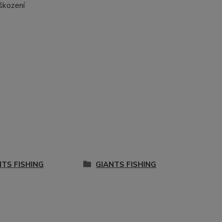
škození
NTS FISHING
GIANTS FISHING