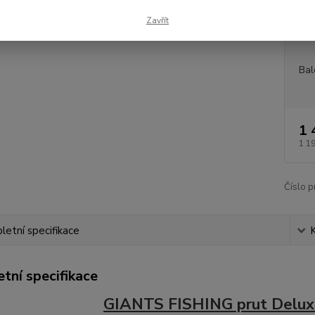
Dos
Zavřít
Měr
Bal
1 
1 1
Číslo p
etní specifikace
tní specifikace
GIANTS FISHING prut Deluxe