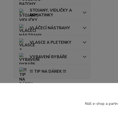
STOJANY, VIDLIČKY A
ROHATINKY
VLÁČECÍ NÁSTRAHY
VLASCE A PLETENKY
VYBAVENÍ RYBÁŘE
!!! TIP NA DÁREK !!!
Novinky
Náš e-shop a partn
Zobrazit všechny novinky