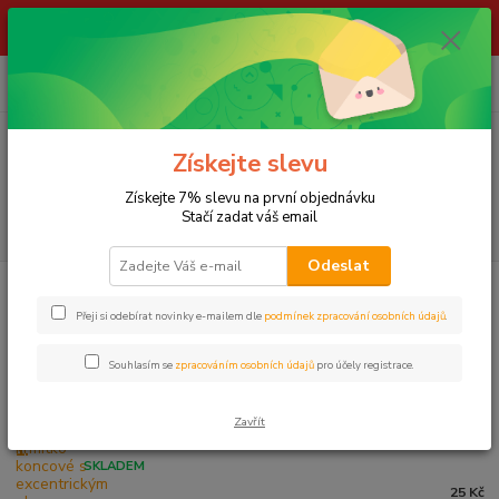
ŽIVÉ NÁSTRAHY !!! NEPOSÍLÁME !!! - ODBĚR POUZE NA NAŠÍ
PRODEJNĚ
0
ks
za
0,00 Kč
Menu
Získejte slevu
Získejte 7% slevu na první objednávku
Stačí zadat váš email
Hledat
Odeslat
Úvod
KRMÍTKA A ZÁTĚŽE
Krmítka koncová
Přeji si odebírat novinky e-mailem dle
podmínek zpracování osobních údajů
.
Krmítka koncová
Souhlasím se
zpracováním osobních údajů
pro účely registrace.
Nejprodávanější
Zavřít
ZFISH krmítko koncové s excentrickým olovem - 15g
1.
SKLADEM
25 Kč