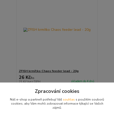
ZFISH krmítko Chaos feeder lead - 20g
26 Kč
/
ks
skladem do 4 dnů
21 Kč
bez DPH
Přidat do košíku
Zpracování cookies
Náš e-shop a partneři potřebují Váš
souhlas
s použitím souborů
cookies, aby Vám mohli zobrazovat informace týkající se Vašich
strana
z 1
zájmů.