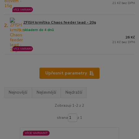
21 Kč bez DPH
VÍCE VARIANT
ZFISH krmítko Chaos feeder lead - 20g
2.
skladem do 4 dnů
26 Kč
21 Kč bez DPH
VÍCE VARIANT
Upřesnit parametry
Nejnovější
Nejlevnější
Nejdražší
Zobrazuji 1-2 z 2
strana
z 1
VÍCE VARIANT