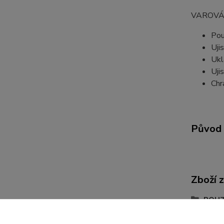
VAROVÁ
Pou
Uji
Ukl
Uji
Chr
Původ 
Zboží 
POUZ
TAŠK