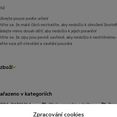
NÍ:
žívejte pouze podle určení
stěte se, že malé části neztratíte, aby nedošlo k ohrožení životní
ádejte mimo dosah dětí, aby nedošlo k jejich poranění
stěte se, že zipy jsou pevně zavřené, aby nedošlo k nechtěnému 
aňte ruce při otevírání a zavírání pouzdra
zboží
zařazeno v kategoriích
DRA, BATOHY A
Obaly, pouzdra a tašky
Tras
Y
Zpracování cookies