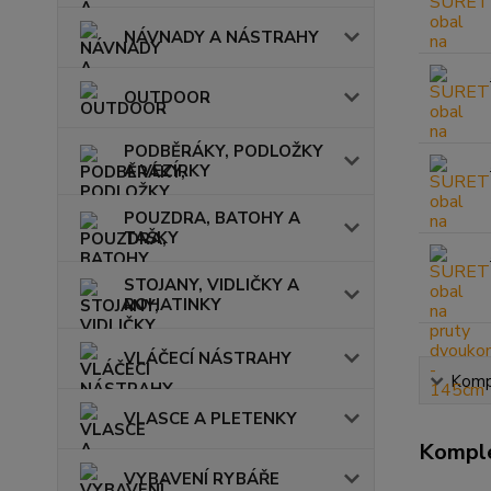
NÁVNADY A NÁSTRAHY
OUTDOOR
PODBĚRÁKY, PODLOŽKY
A VEZÍRKY
POUZDRA, BATOHY A
TAŠKY
STOJANY, VIDLIČKY A
ROHATINKY
VLÁČECÍ NÁSTRAHY
Kompl
VLASCE A PLETENKY
Komple
VYBAVENÍ RYBÁŘE