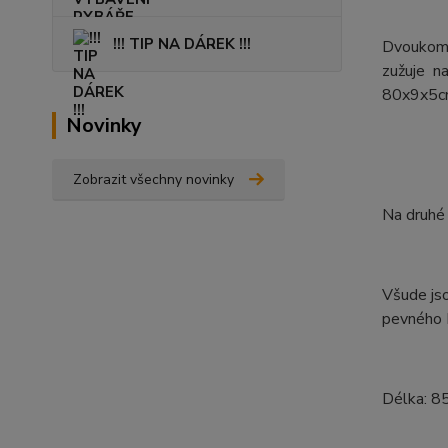
!!! TIP NA DÁREK !!!
Dvoukomo
zužuje n
80x9x5cm
Novinky
Zobrazit všechny novinky
Na druhé
Všude jso
pevného N
Délka: 8