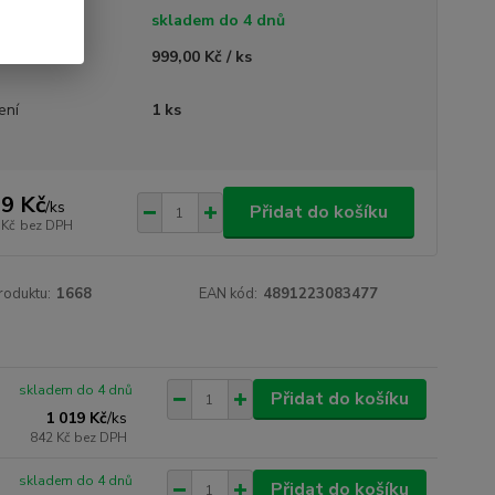
tupnost
skladem do 4 dnů
ná cena
999,00 Kč / ks
ení
1 ks
9 Kč
/
ks
Přidat do košíku
 Kč
bez DPH
roduktu:
1668
EAN kód:
4891223083477
skladem do 4 dnů
Přidat do košíku
1 019 Kč
/
ks
842 Kč
bez DPH
skladem do 4 dnů
Přidat do košíku