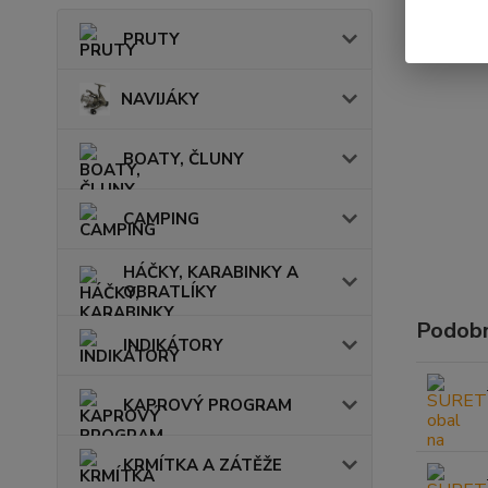
PRUTY
NAVIJÁKY
BOATY, ČLUNY
CAMPING
HÁČKY, KARABINKY A
OBRATLÍKY
Podobn
INDIKÁTORY
KAPROVÝ PROGRAM
KRMÍTKA A ZÁTĚŽE