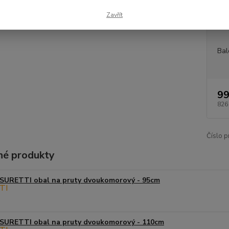
Dos
Zavřít
Měr
Bal
99
826
Číslo p
é produkty
SURETTI obal na pruty dvoukomorový - 95cm
SURETTI obal na pruty dvoukomorový - 110cm