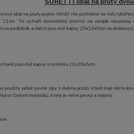
SURETTI obal na pruty dvo
rový obal na pruty pojme téměř vše potřebné na Vaši rybářsko
a 11cm. To vytváří dostatečný prostor na naviják nasazený 
 na podběrák a nad ní jsou dvě kapsy 20x10x5cm na drobnosti, 
 straně jsou dvě kapsy o rozměru 20x20x5cm.
u použity velké pevné zipy s dvěma jezdci, které mají místo kov
ylon Oxford materiálu, který je velmi pevný a odolný.
5cm