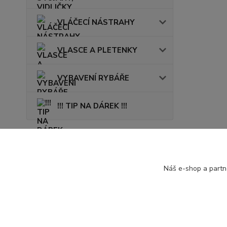
VLÁČECÍ NÁSTRAHY
VLASCE A PLETENKY
VYBAVENÍ RYBÁŘE
!!! TIP NA DÁREK !!!
Novinky
Náš e-shop a partn
Zobrazit všechny novinky