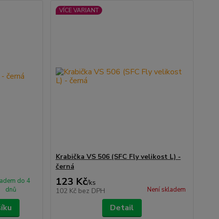
VÍCE VARIANT
Krabička VS 506 (SFC Fly velikost L) -
černá
123 Kč
ladem do 4
/
ks
dnů
Není skladem
102 Kč
bez DPH
šíku
Detail