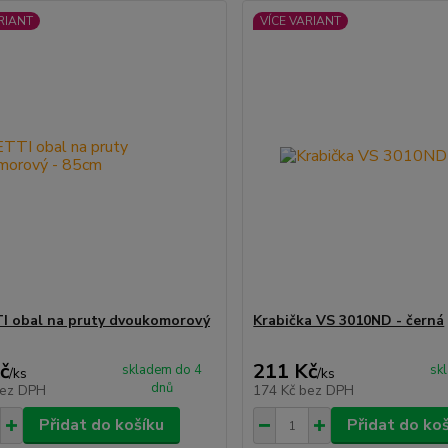
RIANT
VÍCE VARIANT
 obal na pruty dvoukomorový
Krabička VS 3010ND - černá
č
211 Kč
skladem do 4
sk
/
ks
/
ks
dnů
ez DPH
174 Kč
bez DPH
Přidat do košíku
Přidat do ko