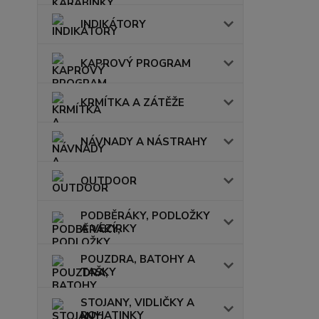
INDIKÁTORY
KAPROVÝ PROGRAM
KRMÍTKA A ZÁTĚŽE
NÁVNADY A NÁSTRAHY
OUTDOOR
PODBĚRÁKY, PODLOŽKY
A VEZÍRKY
POUZDRA, BATOHY A
TAŠKY
STOJANY, VIDLIČKY A
ROHATINKY