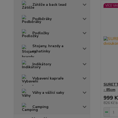
Zátěže a back lead
VÍCE VA
Podběráky
Podložky
Stojany, hrazdy a
rohatinky
Indikátory
Vybavení kapraře
SURETTI
- 85cm
Váhy a vážící saky
999 K
826 Kč
b
Camping