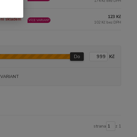
nů
174 Kč bez DPH
123 Kč
ní skladem
VÍCE VARIANT
102 Kč bez DPH
Do
Kč
 VARIANT
strana
z 1