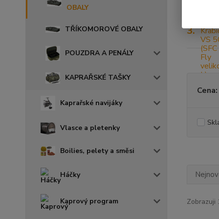
OBALY
3.
TŘÍKOMOROVÉ OBALY
POUZDRA A PENÁLY
KAPRAŘSKÉ TAŠKY
Cena:
Kaprařské navijáky
Skl
Vlasce a pletenky
Boilies, pelety a směsi
Nejnově
Háčky
Kaprový program
Zobrazuji 