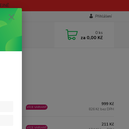
EJNĚ
Přihlášení
0
ks
za
0,00 Kč
999 Kč
ladem do 4
VÍCE VARIANT
nů
826 Kč bez DPH
211 Kč
ladem do 4
VÍCE VARIANT