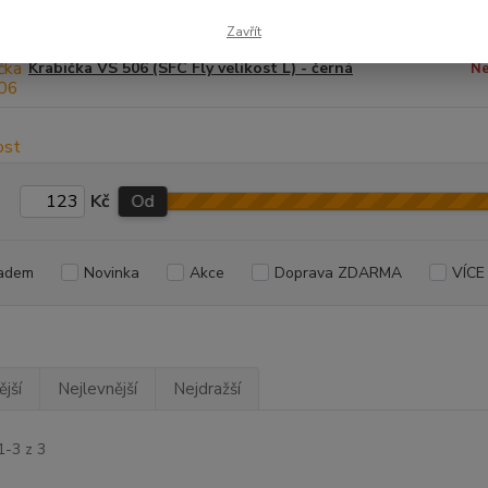
d
Zavřít
Krabička VS 506 (SFC Fly velikost L) - černá
Ne
Kč
Od
adem
Novinka
Akce
Doprava ZDARMA
VÍCE
jší
Nejlevnější
Nejdražší
1-3 z 3