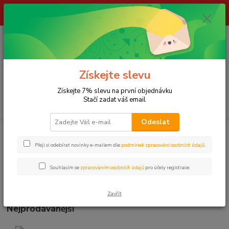
ŽIVÉ NÁSTRAHY !!! NEPOSÍLÁME !!! - ODBĚR POUZE NA NAŠÍ
PRODEJNĚ
0
ks
za
0,00 Kč
Menu
Získejte slevu
Získejte 7% slevu na první objednávku
Stačí zadat váš email
Hledat
Odeslat
Úvod
VLÁČECÍ NÁSTRAHY
Gumové nástrahy
SAVAGE GEAR
Přeji si odebírat novinky e-mailem dle
podmínek zpracování osobních údajů
.
SAVAGE GEAR
Souhlasím se
zpracováním osobních údajů
pro účely registrace.
Aktuální nabídka skladem v naší prodejně
Zavřít
Nejprodávanější