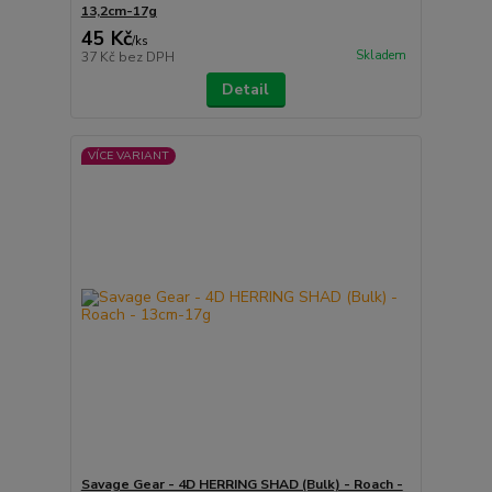
13,2cm-17g
45 Kč
/
ks
Skladem
37 Kč
bez DPH
Detail
VÍCE VARIANT
Savage Gear - 4D HERRING SHAD (Bulk) - Roach -