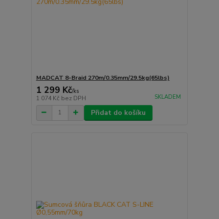
MADCAT 8-Braid 270m/0.35mm/29.5kg(65lbs)
1 299 Kč
/
ks
SKLADEM
1 074 Kč
bez DPH
Přidat do košíku