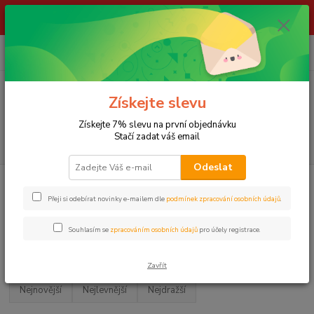
ŽIVÉ NÁSTRAHY !!! NEPOSÍLÁME !!! - ODBĚR POUZE NA NAŠÍ
PRODEJNĚ
0
ks
za
0,00 Kč
Menu
Získejte slevu
Získejte 7% slevu na první objednávku
Stačí zadat váš email
Hledat
Odeslat
Úvod
NAVIJÁKY
Velkokapacitní
TICA
Přeji si odebírat novinky e-mailem dle
podmínek zpracování osobních údajů
.
TICA
Souhlasím se
zpracováním osobních údajů
pro účely registrace.
Upřesnit parametry
Zavřít
Nejnovější
Nejlevnější
Nejdražší