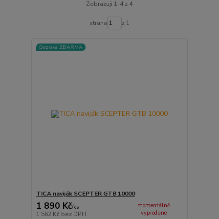
Zobrazuji 1-4 z 4
strana
z 1
Doprava ZDARMA
TICA naviják SCEPTER GTB 10000
1 890 Kč
momentálně
/
ks
vyprodané
1 562 Kč
bez DPH