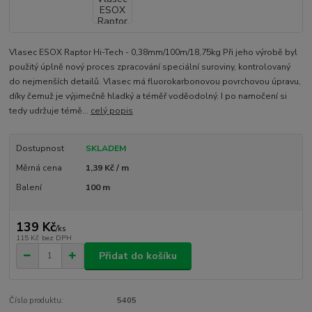
Vlasec ESOX Raptor Hi-Tech - 0,38mm/100m/18,75kg Při jeho výrobě byl
použitý úplně nový proces zpracování speciální suroviny, kontrolovaný
do nejmenších detailů. Vlasec má fluorokarbonovou povrchovou úpravu,
díky čemuž je výjimečně hladký a téměř voděodolný. I po namočení si
tedy udržuje témě...
celý popis
Dostupnost
SKLADEM
Měrná cena
1,39 Kč / m
Balení
100 m
139 Kč
/
ks
115 Kč
bez DPH
Přidat do košíku
Číslo produktu:
5405