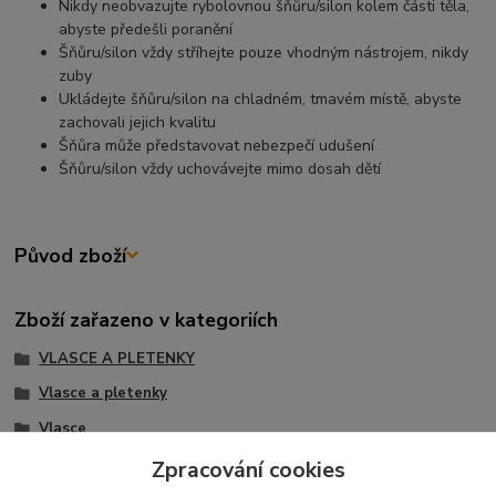
Nikdy neobvazujte rybolovnou šňůru/silon kolem části těla,
abyste předešli poranění
Šňůru/silon vždy stříhejte pouze vhodným nástrojem, nikdy
zuby
Ukládejte šňůru/silon na chladném, tmavém místě, abyste
zachovali jejich kvalitu
Šňůra může představovat nebezpečí udušení
Šňůru/silon vždy uchovávejte mimo dosah dětí
Původ zboží
Zboží zařazeno v kategoriích
VLASCE A PLETENKY
Vlasce a pletenky
Vlasce
VLASCE
Zpracování cookies