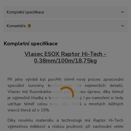
Kompletní specifikace
Komentáře
0
Kompletní specifikace
Vlasec ESOX Raptor Hi-Tech -
0,38mm/100m/18,75kg
Při jeho výrobě byl použitý úplně nový proces zpracování
speciální suroviny, kontrolovaný do nejmenších detailů.
Vlasec má fluorokarbonovou povrchovou úpravu, díky čemuž
je výjimečně hladký a téměř voděodolný. I po namočení si tedy
udržuje téměř celou svou sílu, která u mnohých běžných
vlasců klesá až o 15%.
Díky novému materiálu a technologii má Raptor Hi-Tech
výjimečnou měkkost a nízkou pružnost, při zachování velmi