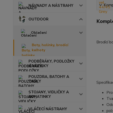
Kompl
NÁVNADY A NÁSTRAHY
OUTDOOR
Komple
Oblečení
Brodící b
Boty, holínky, brodící
kalhoty
PODBĚRÁKY, PODLOŽKY
A VEZÍRKY
POUZDRA, BATOHY A
TAŠKY
Specifika
STOJANY, VIDLIČKY A
Pro
ROHATINKY
Tva
Odo
VLÁČECÍ NÁSTRAHY
pol