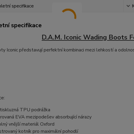
etní specifikace
tní specifikace
D.A.M. Iconic Wading Boots Fe
oty Iconic představují perfektní kombinaci mezi lehkostí a odolno
ce:
tiskluzná TPU podrážka
rovaná EVA mezipodešev absorbující nárazy
lný vnější materiál Oxford
strovaný kotník pro maximální pohodlí