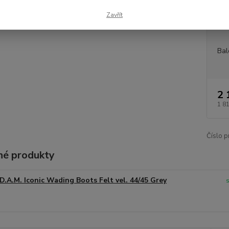
Dos
Zavřít
Měr
Bal
2 
1 8
Číslo p
é produkty
D.A.M. Iconic Wading Boots Felt vel. 44/45 Grey