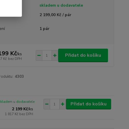
tupnost
skladem u dodavatele
ná cena
2 199,00 Kč / pár
ení
1 pár
199 Kč
/
ks
Přidat do košíku
17 Kč
bez DPH
roduktu:
4303
skladem u dodavatele
Přidat do košíku
2 199 Kč
/
ks
1 817 Kč
bez DPH