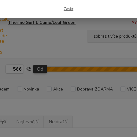
Zavřít
PROLOGIC zimní komplet Highgrade Realtree Fishing
m
vy
Thermo Suit L Camo/Leaf Green
zobrazit více produktů
Kč
Od
adem
Novinka
Akce
Doprava ZDARMA
VÍCE
jší
Nejlevnější
Nejdražší