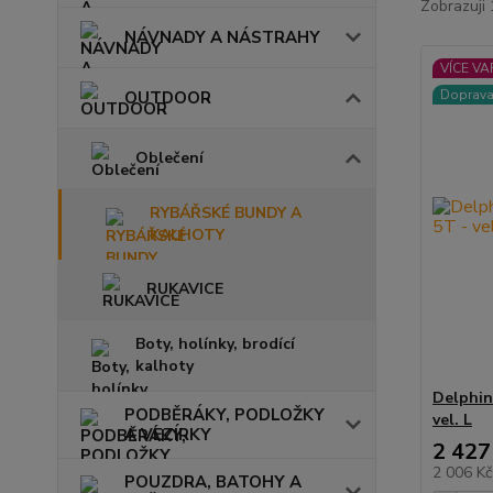
Zobrazuji 
NÁVNADY A NÁSTRAHY
VÍCE VA
Doprav
OUTDOOR
Oblečení
RYBÁŘSKÉ BUNDY A
KALHOTY
RUKAVICE
Boty, holínky, brodící
kalhoty
Delphin
PODBĚRÁKY, PODLOŽKY
vel. L
A VEZÍRKY
2 427
2 006 K
POUZDRA, BATOHY A