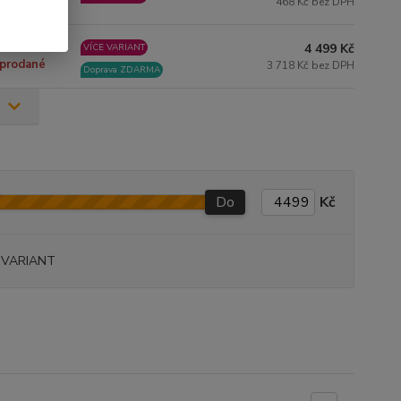
468 Kč bez DPH
4 499 Kč
omentálně
VÍCE VARIANT
prodané
3 718 Kč bez DPH
Doprava ZDARMA
Do
Kč
 VARIANT