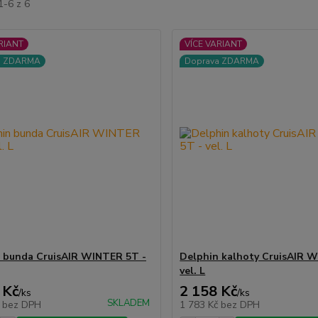
1-6 z 6
RIANT
VÍCE VARIANT
a ZDARMA
Doprava ZDARMA
 bunda CruisAIR WINTER 5T -
Delphin kalhoty CruisAIR 
vel. L
 Kč
2 158 Kč
/
ks
/
ks
SKLADEM
č
bez DPH
1 783 Kč
bez DPH