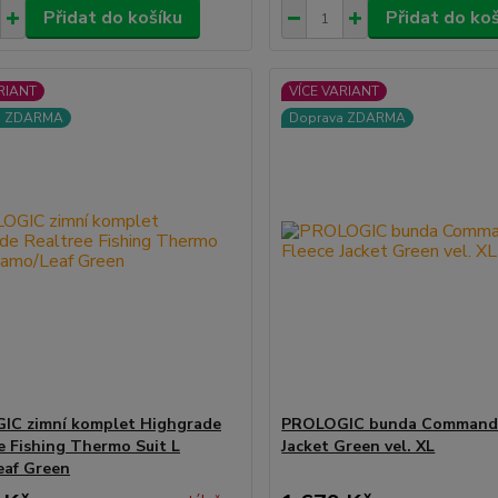
Přidat do košíku
Přidat do ko
RIANT
VÍCE VARIANT
a ZDARMA
Doprava ZDARMA
IC zimní komplet Highgrade
PROLOGIC bunda Commande
e Fishing Thermo Suit L
Jacket Green vel. XL
eaf Green