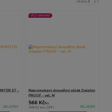
strana
z 1
VÍCE VARIANT
WINTER 5T -
Nepromokavý dvoudílný oblek Delphin
PROOF - vel. M
566 Kč
/
ks
SKLADEM
SKLADEM
468 Kč
bez DPH