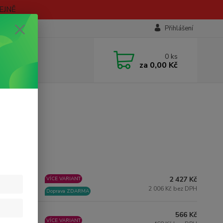
EJNĚ
Přihlášení
0
ks
za
0,00 Kč
2 427 Kč
VÍCE VARIANT
KLADEM
2 006 Kč bez DPH
Doprava ZDARMA
566 Kč
KLADEM
VÍCE VARIANT