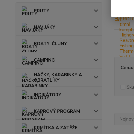
PRUTY
3.
NAVIJÁKY
BOATY, ČLUNY
CAMPING
Cena:
HÁČKY, KARABINKY A
OBRATLÍKY
Skl
INDIKÁTORY
KAPROVÝ PROGRAM
Nejnově
KRMÍTKA A ZÁTĚŽE