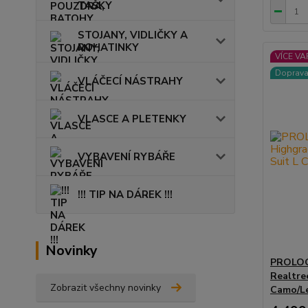
TAŠKY
STOJANY, VIDLIČKY A
ROHATINKY
VÍCE VA
Doprav
VLÁČECÍ NÁSTRAHY
VLASCE A PLETENKY
VYBAVENÍ RYBÁŘE
!!! TIP NA DÁREK !!!
Novinky
PROLOG
Realtre
Zobrazit všechny novinky
Camo/L