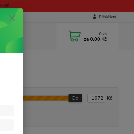
EJNĚ
Přihlášení
0
ks
za
0,00 Kč
Do
Kč
 VARIANT