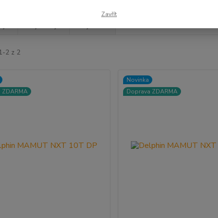
Zavřít
jší
Nejlevnější
Nejdražší
1-2 z 2
Novinka
a ZDARMA
Doprava ZDARMA