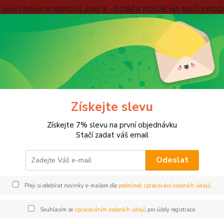
É NÁSTRAHY !!! NEPOSÍLÁME !!! - ODBĚR POUZE NA NAŠÍ PROD
e
Kontakty
Jak ověřujeme hodnocení?
Věrnostní program
Blog
Hledat
LOV SUMCŮ
Sumcové navijáky
DELPHIN
Získejte slevu
PHIN
Získejte 7% slevu na první objednávku
Stačí zadat váš email
Odeslat
Kč
Od
Přeji si odebírat novinky e-mailem dle
podmínek zpracování osobních údajů
.
adem
Novinka
Akce
Doprava ZDARMA
VÍCE
Souhlasím se
zpracováním osobních údajů
pro účely registrace.