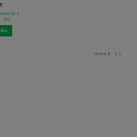
P
ladem do 4
dnů
šíku
strana
z 1