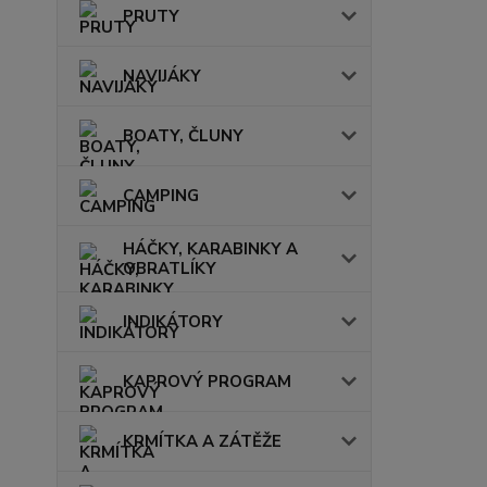
PRUTY
NAVIJÁKY
BOATY, ČLUNY
CAMPING
HÁČKY, KARABINKY A
OBRATLÍKY
INDIKÁTORY
KAPROVÝ PROGRAM
KRMÍTKA A ZÁTĚŽE