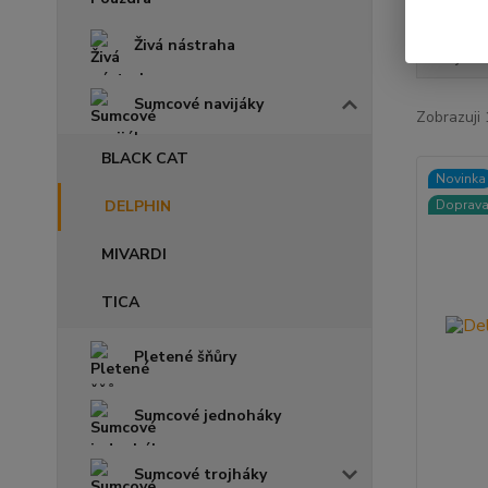
Živá nástraha
Nejnově
Sumcové navijáky
Zobrazuji 
BLACK CAT
Novinka
DELPHIN
Doprav
MIVARDI
TICA
Pletené šňůry
Sumcové jednoháky
Sumcové trojháky