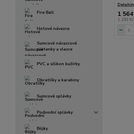
Delphi
Fire Ball
1 564
1 293 K
Hotové návazce
Sumcové návazcové
pletenky a vlasce
PVC a silikon bužírky
Obratlíky a karabiny
Sumcové splávky
Podvodní splávky
Bójky