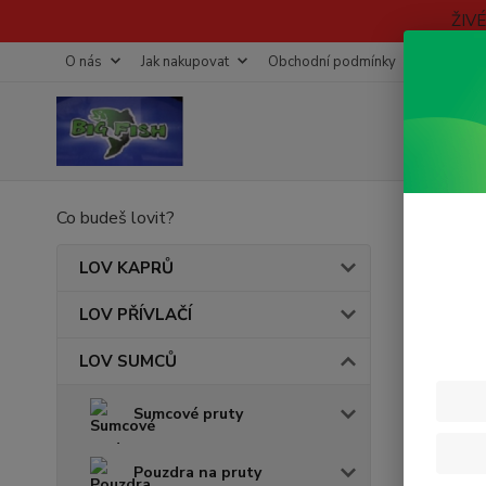
ŽIV
O nás
Jak nakupovat
Obchodní podmínky
Fotogaleri
Co budeš lovit?
Úvod
DEL
LOV KAPRŮ
LOV PŘÍVLAČÍ
Cena:
LOV SUMCŮ
Sumcové pruty
Skl
Pouzdra na pruty