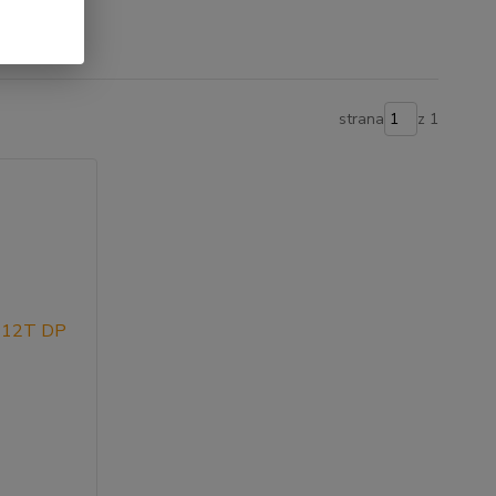
strana
z 1