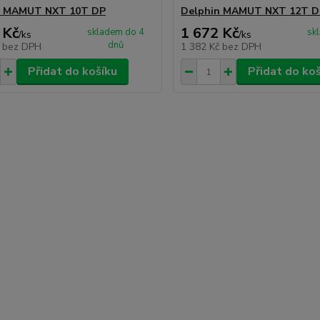
n MAMUT NXT 10T DP
Delphin MAMUT NXT 12T D
 Kč
1 672 Kč
skladem do 4
sk
/
ks
/
ks
dnů
č
bez DPH
1 382 Kč
bez DPH
Přidat do košíku
Přidat do ko