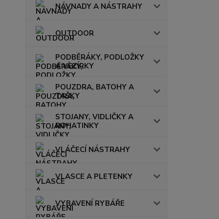
NÁVNADY A NÁSTRAHY
OUTDOOR
PODBĚRÁKY, PODLOŽKY
A VEZÍRKY
POUZDRA, BATOHY A
TAŠKY
STOJANY, VIDLIČKY A
ROHATINKY
VLÁČECÍ NÁSTRAHY
VLASCE A PLETENKY
VYBAVENÍ RYBÁŘE