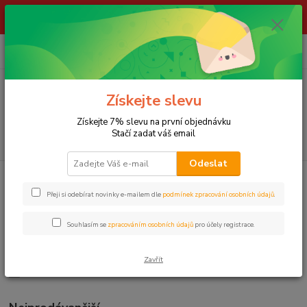
ŽIVÉ NÁSTRAHY !!! NEPOSÍLÁME !!! - ODBĚR POUZE NA NAŠÍ
PRODEJNĚ
0
ks
za
0,00 Kč
Menu
Získejte slevu
Získejte 7% slevu na první objednávku
Stačí zadat váš email
Hledat
Odeslat
Úvod
LOV SUMCŮ
Podvodní splávky
Přeji si odebírat novinky e-mailem dle
podmínek zpracování osobních údajů
.
Podvodní splávky
Souhlasím se
zpracováním osobních údajů
pro účely registrace.
BLACK CAT
HELL-CAT
Zavřít
SURETTI