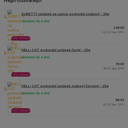
Nejprodávanější
SURETTI splávek na sumce podvodní zvukový - 30g
1.
skladem do 4 dnů
149 Kč
123 Kč bez DPH
VÍCE VARIANT
HELL-CAT podvodní splávek černý - 15g
2.
skladem do 4 dnů
79 Kč
65 Kč bez DPH
VÍCE VARIANT
HELL-CAT podvodní splávek zvukový červený - 15g
3.
skladem do 4 dnů
99 Kč
82 Kč bez DPH
VÍCE VARIANT