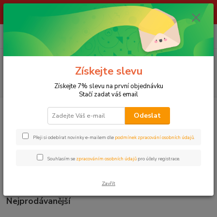
ŽIVÉ NÁSTRAHY !!! NEPOSÍLÁME !!! - ODBĚR POUZE NA NAŠÍ
PRODEJNĚ
0
ks
za
0,00 Kč
Menu
Získejte slevu
Hledat
Získejte 7% slevu na první objednávku
Stačí zadat váš email
Úvod
HÁČKY, KARABINKY A OBRATLÍKY
Karabinky
Odeslat
Karabinky
Přeji si odebírat novinky e-mailem dle
podmínek zpracování osobních údajů
.
DELPHIN
Souhlasím se
zpracováním osobních údajů
pro účely registrace.
SURETTI
ZFISH
Zavřít
Nejprodávanější