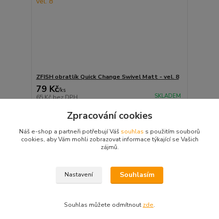
ZFISH obratlík Quick Change Swivel Matt - vel. 8
79 Kč
/
ks
SKLADEM
65 Kč
bez DPH
Přidat do košíku
Zpracování cookies
Náš e-shop a partneři potřebují Váš
souhlas
s použitím souborů
cookies, aby Vám mohli zobrazovat informace týkající se Vašich
strana
z 1
zájmů.
Souhlasím
Nastavení
Souhlas můžete odmítnout
zde
.
Vytvořeno na
Eshop-rychle.cz