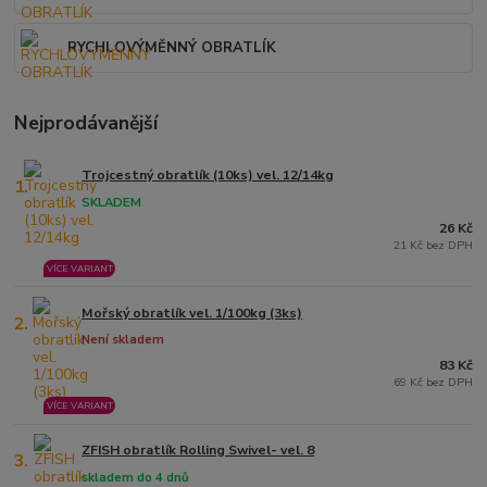
RYCHLOVÝMĚNNÝ OBRATLÍK
Nejprodávanější
Trojcestný obratlík (10ks) vel. 12/14kg
1.
SKLADEM
26 Kč
21 Kč bez DPH
VÍCE VARIANT
Mořský obratlík vel. 1/100kg (3ks)
2.
Není skladem
83 Kč
69 Kč bez DPH
VÍCE VARIANT
ZFISH obratlík Rolling Swivel- vel. 8
3.
skladem do 4 dnů