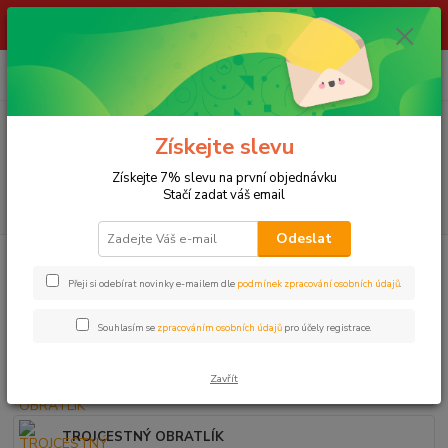
ŽIVÉ NÁSTRAHY !!! NEPOSÍLÁME !!! - ODBĚR POUZE NA NAŠÍ
PRODEJNĚ
0
ks
za
0,00 Kč
Menu
Získejte slevu
Získejte 7% slevu na první objednávku
Stačí zadat váš email
Hledat
Odeslat
Úvod
HÁČKY, KARABINKY A OBRATLÍKY
Obratlíky
Přeji si odebírat novinky e-mailem dle
podmínek zpracování osobních údajů
.
Obratlíky
Souhlasím se
zpracováním osobních údajů
pro účely registrace.
Zavřít
PEVNOSTNÍ OBRATLÍK
TROJCESTNÝ OBRATLÍK