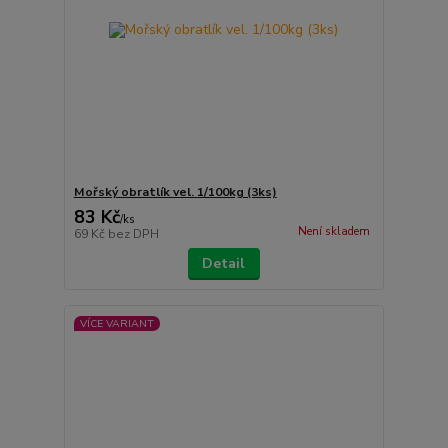
Mořský obratlík vel. 1/100kg (3ks)
83 Kč
/
ks
Není skladem
69 Kč
bez DPH
Detail
VÍCE VARIANT