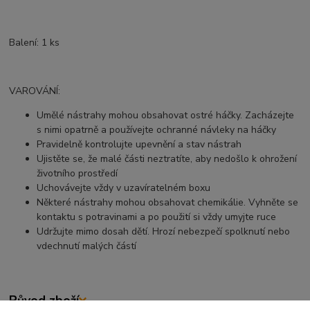
Balení: 1 ks
VAROVÁNÍ:
Umělé nástrahy mohou obsahovat ostré háčky. Zacházejte
s nimi opatrně a používejte ochranné návleky na háčky
Pravidelně kontrolujte upevnění a stav nástrah
Ujistěte se, že malé části neztratíte, aby nedošlo k ohrožení
životního prostředí
Uchovávejte vždy v uzavíratelném boxu
Některé nástrahy mohou obsahovat chemikálie. Vyhněte se
kontaktu s potravinami a po použití si vždy umyjte ruce
Udržujte mimo dosah dětí. Hrozí nebezpečí spolknutí nebo
vdechnutí malých částí
Původ zboží