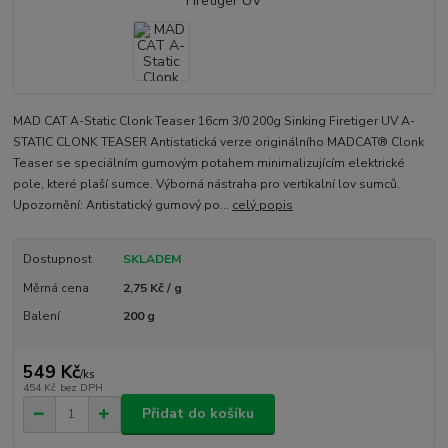
MAD CAT A-Static Clonk Teaser 16cm 3/0 200g Sinking Firetiger UV A-
STATIC CLONK TEASER Antistatická verze originálního MADCAT® Clonk
Teaser se speciálním gumovým potahem minimalizujícím elektrické
pole, které plaší sumce. Výborná nástraha pro vertikalní lov sumců.
Upozornění: Antistatický gumový po...
celý popis
Dostupnost
SKLADEM
Měrná cena
2,75 Kč / g
Balení
200 g
549 Kč
/
ks
454 Kč
bez DPH
Přidat do košíku