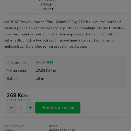
MADCAT Power Leader 15m/1.00mm/100kg(222lbs) Kvalitní, potápivá,
hustá a pevně spletená návazcová pletenka obsahující vlákna Densitex.
Díky maximální odolnosti proti oděru úspěšně odolá sumčím zubům i
během dlouhých a tvrdých bojů. Tmavě hnědá barva v kombinaci s
měkkostí zajišťuje přirozenou prezen...
celý popis
Dostupnost
SKLADEM
Měrná cena
17,93 Kč / m
Balení
15 m
269 Kč
/
ks
222 Kč
bez DPH
Přidat do košíku
Číslo produktu:
4316
EAN kód:
4044641126091