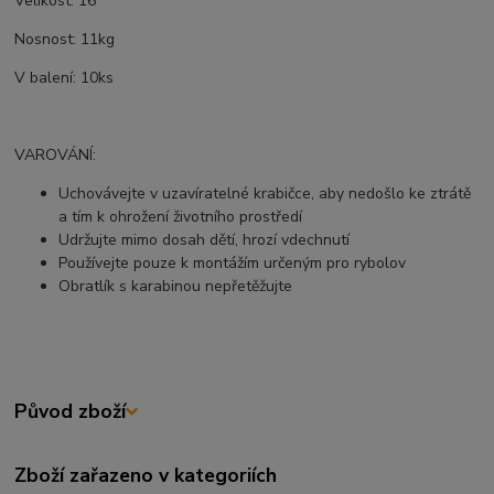
Velikost: 16
Nosnost: 11kg
V balení: 10ks
VAROVÁNÍ:
Uchovávejte v uzavíratelné krabičce, aby nedošlo ke ztrátě
a tím k ohrožení životního prostředí
Udržujte mimo dosah dětí, hrozí vdechnutí
Používejte pouze k montážím určeným pro rybolov
Obratlík s karabinou nepřetěžujte
Původ zboží
Zboží zařazeno v kategoriích