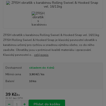
ZFISH obratlík s karabinou Rolling Swivel & Hooked Snap vel. 16/11kg
ZFISH Rolling Swivel & Hooked Snap je klasický pevnostní obratlík s
karabinou určený pro rychlou a snadnou výměnu všeho, co do něho
zavěsíte. Obratlíky jsou v prémiové kvalitě materiálu i zpracování.
Klasický pevnostní o...
celý popis
Dostupnost
skladem do 4 dnů
Měrná cena
3,90 Kč / ks
Balení
10 ks
39 Kč
/
ks
32 Kč
bez DPH
Přidat do košíku