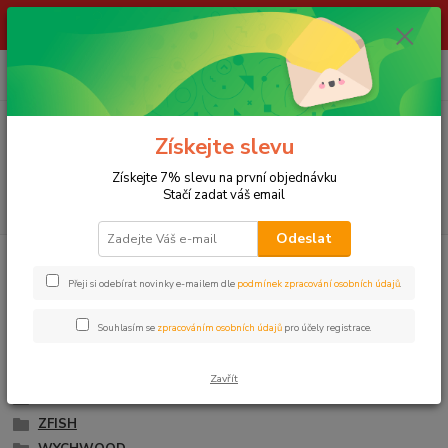
ŽIVÉ NÁSTRAHY !!! NEPOSÍLÁME !!! - ODBĚR POUZE NA NAŠÍ
PRODEJNĚ
0
ks
za
0,00 Kč
Menu
Získejte slevu
Získejte 7% slevu na první objednávku
Stačí zadat váš email
Hledat
Odeslat
Úvod
PODBĚRÁKY, PODLOŽKY A VEZÍRKY
Podložky
Přeji si odebírat novinky e-mailem dle
podmínek zpracování osobních údajů
.
Podložky
Souhlasím se
zpracováním osobních údajů
pro účely registrace.
DELPHIN
GIANTS FISHING
Zavřít
MIVARDI
ZFISH