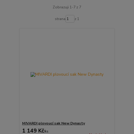
Zobrazuji 1-7 z 7
strana
z 1
MIVARDI plovoucí sak New Dynasty
1 149 Kč
/
ks