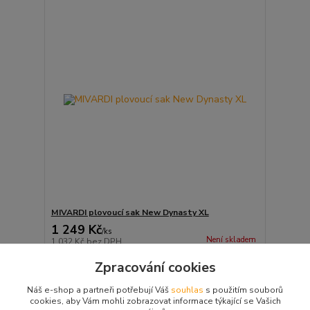
MIVARDI plovoucí sak New Dynasty XL
1 249 Kč
/
ks
Není skladem
1 032 Kč
bez DPH
Detail
Zpracování cookies
Náš e-shop a partneři potřebují Váš
souhlas
s použitím souborů
cookies, aby Vám mohli zobrazovat informace týkající se Vašich
strana
z 1