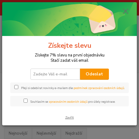
ŽIVÉ NÁSTRAHY !!! NEPOSÍLÁME !!! - ODBĚR POUZE NA NAŠÍ
PRODEJNĚ
0
ks
za
0,00 Kč
Menu
Získejte slevu
Získejte 7% slevu na první objednávku
Stačí zadat váš email
Hledat
Odeslat
Úvod
PODBĚRÁKY, PODLOŽKY A VEZÍRKY
Vážící a přechovávací saky
MIVARDI
Přeji si odebírat novinky e-mailem dle
podmínek zpracování osobních údajů
.
MIVARDI
Souhlasím se
zpracováním osobních údajů
pro účely registrace.
Upřesnit parametry
Zavřít
Nejnovější
Nejlevnější
Nejdražší