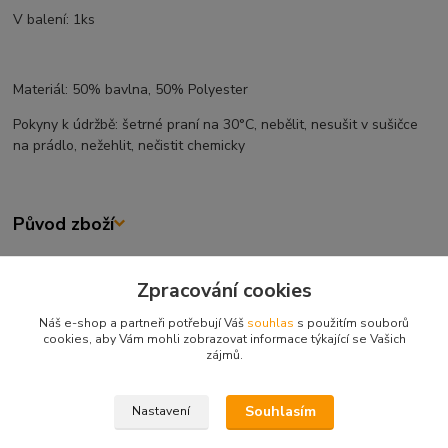
V balení: 1ks
Materiál: 50% bavlna, 50% Polyester
Pokyny k údržbě: šetrné praní na 30°C, nebělit, nesušit v sušičce
na prádlo, nežehlit, nečistit chemicky
Původ zboží
Zboží zařazeno v kategoriích
Zpracování cookies
OUTDOOR
Náš e-shop a partneři potřebují Váš
souhlas
s použitím souborů
cookies, aby Vám mohli zobrazovat informace týkající se Vašich
Oblečení
zájmů.
RYBÁŘSKÉ BUNDY A KALHOTY
Souhlasím
Nastavení