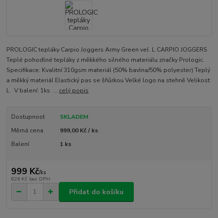
PROLOGIC tepláky Carpio Joggers Army Green vel. L CARPIO JOGGERS
Teplé pohodlné tepláky z měkkého silného materiálu značky Prologic.
Specifikace: Kvalitní 310gsm materiál (50% bavlna/50% polyester) Teplý
a měkký materiál Elastický pas se šňůrkou Velké logo na stehně Velikost:
L V balení: 1ks ...
celý popis
Dostupnost
SKLADEM
Měrná cena
999,00 Kč / ks
Balení
1 ks
999 Kč
/
ks
826 Kč
bez DPH
Přidat do košíku