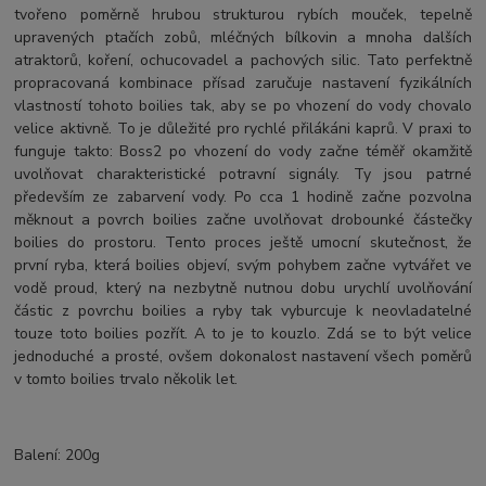
tvořeno poměrně hrubou strukturou rybích mouček, tepelně
upravených ptačích zobů, mléčných bílkovin a mnoha dalších
atraktorů, koření, ochucovadel a pachových silic. Tato perfektně
propracovaná kombinace přísad zaručuje nastavení fyzikálních
vlastností tohoto boilies tak, aby se po vhození do vody chovalo
velice aktivně. To je důležité pro rychlé přilákáni kaprů. V praxi to
funguje takto: Boss2 po vhození do vody začne téměř okamžitě
uvolňovat charakteristické potravní signály. Ty jsou patrné
především ze zabarvení vody. Po cca 1 hodině začne pozvolna
měknout a povrch boilies začne uvolňovat drobounké částečky
boilies do prostoru. Tento proces ještě umocní skutečnost, že
první ryba, která boilies objeví, svým pohybem začne vytvářet ve
vodě proud, který na nezbytně nutnou dobu urychlí uvolňování
částic z povrchu boilies a ryby tak vyburcuje k neovladatelné
touze toto boilies pozřít. A to je to kouzlo. Zdá se to být velice
jednoduché a prosté, ovšem dokonalost nastavení všech poměrů
v tomto boilies trvalo několik let.
Balení: 200g