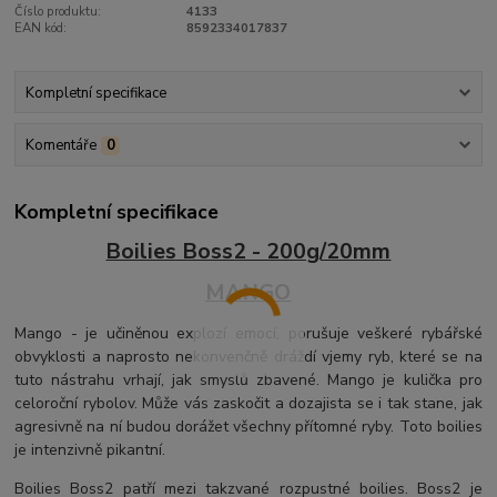
Číslo produktu:
4133
EAN kód:
8592334017837
Kompletní specifikace
Komentáře
0
Kompletní specifikace
Boilies Boss2 - 200g/20mm
MANGO
Mango - je učiněnou explozí emocí, porušuje veškeré rybářské
obvyklosti a naprosto nekonvenčně dráždí vjemy ryb, které se na
tuto nástrahu vrhají, jak smyslů zbavené. Mango je kulička pro
celoroční rybolov. Může vás zaskočit a dozajista se i tak stane, jak
agresivně na ní budou dorážet všechny přítomné ryby. Toto boilies
je intenzivně pikantní.
Boilies Boss2 patří mezi takzvané rozpustné boilies. Boss2 je