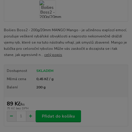
Boilies Boss2 - 200g/20mm MANGO Mango - je učiněnou explozí emocí,
porušuje veškeré rybářské obvyklosti a naprosto nekonvenčně dráždí
vjemy ryb, které se na tuto nástrahu vrhají, jak smyslů zbavené. Mango je
kulička pro celoroční rybolov. Může vás zaskočit a dozajista se i tak
stane, jak agresivně n...
celý popis
Dostupnost
SKLADEM
Měrná cena
0,45 Kč / g
Balení
200 g
89 Kč
/
ks
79 Kč
bez DPH
Přidat do košíku