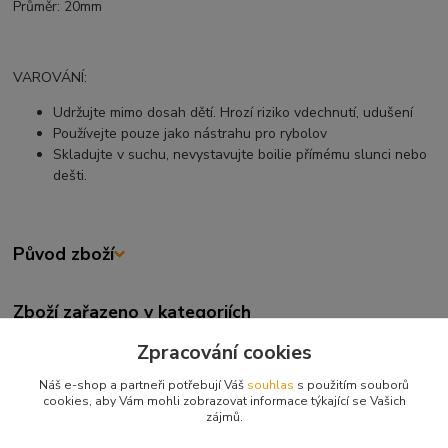
Průměr: 20mm
VAROVÁNÍ:
Udržujte mimo dosah dětí. Hrozí riziko vdechnutí, udušení
Používejte pouze jako nástrahu pro rybolov
Skladujte v suchu, nevystavujte boilie přímému slunci nebo
dešti.
Původ zboží
Zboží zařazeno v kategoriích
BOILIES
Zpracování cookies
BOILIES
Náš e-shop a partneři potřebují Váš
souhlas
s použitím souborů
cookies, aby Vám mohli zobrazovat informace týkající se Vašich
CARP SERVIS VÁCLAVÍK
zájmů.
CARP SERVIS VÁCLAVÍK