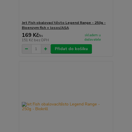
Jet Fish obalovací těsto Legend Range - 250g -
Bioenzym fish + losos/ASA
169 Kč
skladem u
/
ks
dodavatele
151 Kč
bez DPH
Přidat do košíku