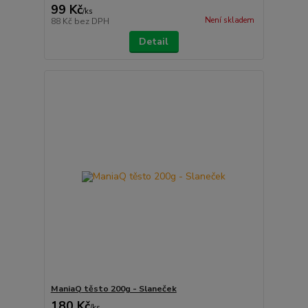
99 Kč
/
ks
Není skladem
88 Kč
bez DPH
Detail
ManiaQ těsto 200g - Slaneček
180 Kč
/
ks