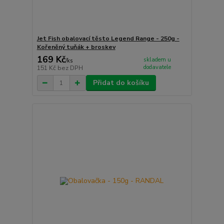
Jet Fish obalovací těsto Legend Range - 250g -
Kořeněný tuňák + broskev
169 Kč
skladem u
/
ks
dodavatele
151 Kč
bez DPH
Přidat do košíku