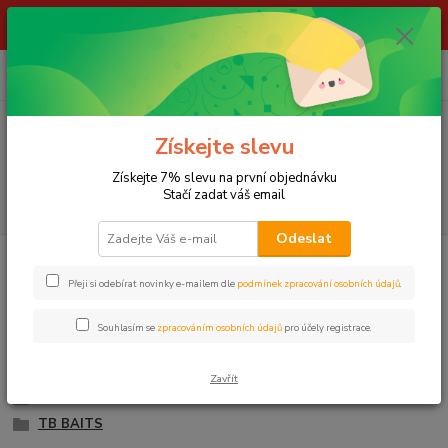
ŽIVÉ NÁSTRAHY !!! NEPOSÍLÁME !!! - ODBĚR POUZE NA NAŠÍ
PRODEJNĚ
0
ks
za
0,00 Kč
Menu
Získejte slevu
Získejte 7% slevu na první objednávku
Stačí zadat váš email
Hledat
Odeslat
Úvod
NÁVNADY A NÁSTRAHY
Obalovací těsta
Přeji si odebírat novinky e-mailem dle
podmínek zpracování osobních údajů
.
Obalovací těsta
Souhlasím se
zpracováním osobních údajů
pro účely registrace.
CARP SERVIS VÁCLAVÍK
JET FISH
Zavřít
MIKBAITS
TB BAITS