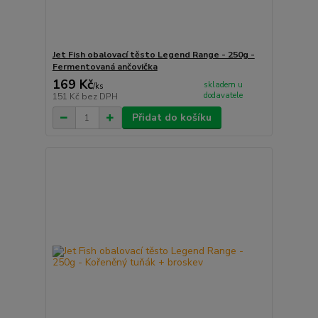
Jet Fish obalovací těsto Legend Range - 250g -
Fermentovaná ančovička
169 Kč
skladem u
/
ks
dodavatele
151 Kč
bez DPH
Přidat do košíku