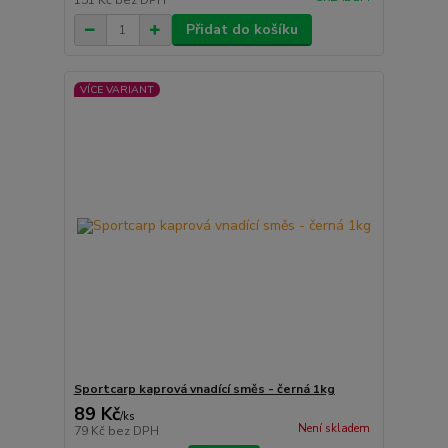
151 Kč
bez DPH
Přidat do košíku
VÍCE VARIANT
Sportcarp kaprová vnadící směs - černá 1kg
89 Kč
/
ks
Není skladem
79 Kč
bez DPH