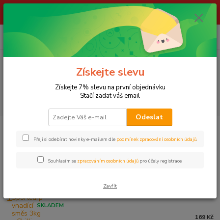
ŽIVÉ NÁSTRAHY !!! NEPOSÍLÁME !!! - ODBĚR POUZE NA NAŠÍ
PRODEJNĚ
0
ks
za
0,00 Kč
Menu
Získejte slevu
Získejte 7% slevu na první objednávku
Stačí zadat váš email
Hledat
Odeslat
Úvod
NÁVNADY A NÁSTRAHY
Vnadící směsi
SPORTCARP
Přeji si odebírat novinky e-mailem dle
podmínek zpracování osobních údajů
.
SPORTCARP
Souhlasím se
zpracováním osobních údajů
pro účely registrace.
Nejprodávanější
Zavřít
Sportcarp vnadící směs 3kg - Chilli Fruit
1.
SKLADEM
169 Kč