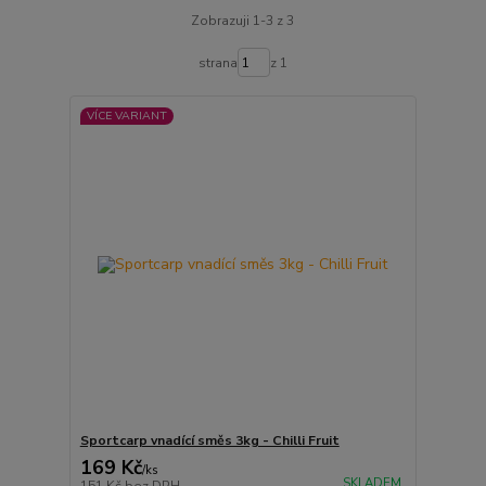
Zobrazuji 1-3 z 3
strana
z 1
VÍCE VARIANT
Sportcarp vnadící směs 3kg - Chilli Fruit
169 Kč
/
ks
SKLADEM