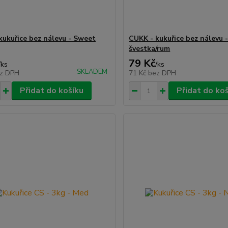
kukuřice bez nálevu - Sweet
CUKK - kukuřice bez nálevu 
švestka/rum
79 Kč
/
ks
/
ks
SKLADEM
z DPH
71 Kč
bez DPH
Přidat do košíku
Přidat do ko