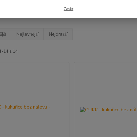
adem
Novinka
Akce
Doprava ZDARMA
VÍCE
Zavřít
jší
Nejlevnější
Nejdražší
1-14 z 14