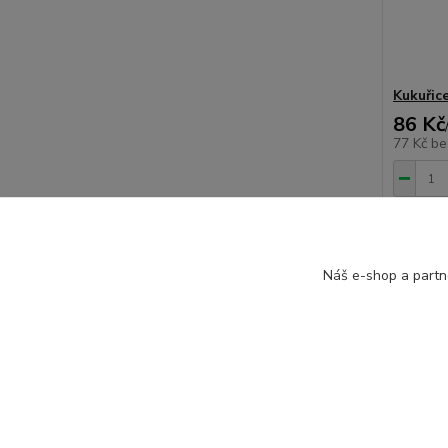
Kukuřic
86 Kč
77 Kč
be
Náš e-shop a partn