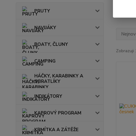
Skl
PRUTY
NAVIJÁKY
Nejnově
BOATY, ČLUNY
Zobrazuji 
CAMPING
HÁČKY, KARABINKY A
OBRATLÍKY
INDIKÁTORY
KAPROVÝ PROGRAM
KRMÍTKA A ZÁTĚŽE