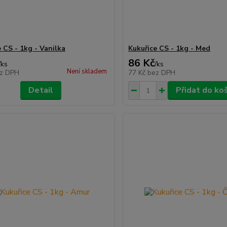
 CS - 1kg - Vanilka
Kukuřice CS - 1kg - Med
86 Kč
/
ks
/
ks
Není skladem
z DPH
77 Kč
bez DPH
Detail
Přidat do ko