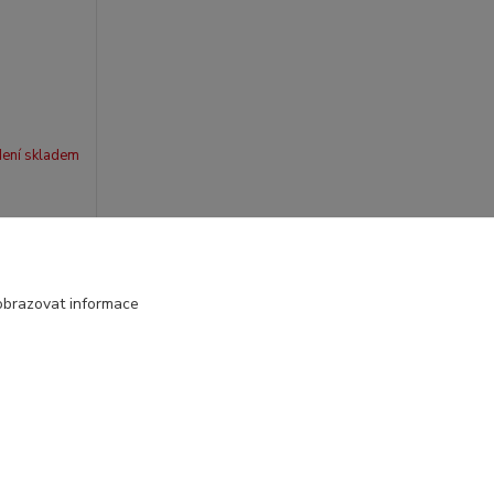
ení skladem
strana
z 1
obrazovat informace
Vytvořeno na
Eshop-rychle.cz