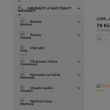
NÁVNADY A NÁSTRAHY
CUKK - 
Boilies
79 Kč
71 Kč
be
Pelety
PVA MIX
Obalovací těsta
Návnady na háček
Vnadící směsi
Method mixy