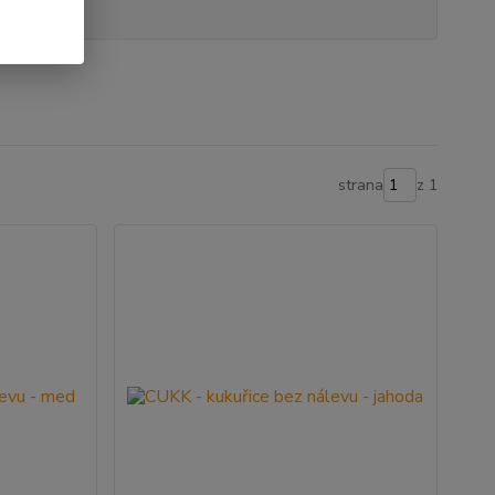
 VARIANT
strana
z 1