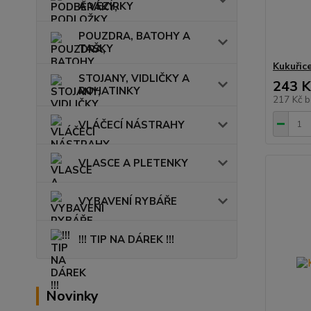
A VEZÍRKY
POUZDRA, BATOHY A
TAŠKY
Kukuřic
STOJANY, VIDLIČKY A
243 K
ROHATINKY
217 Kč
b
VLÁČECÍ NÁSTRAHY
VLASCE A PLETENKY
VYBAVENÍ RYBÁŘE
!!! TIP NA DÁREK !!!
Novinky