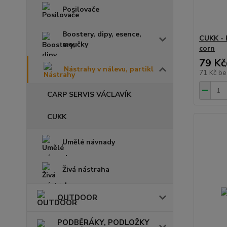
Posilovače
Boostery, dipy, esence,
CUKK - 
moučky
corn
79 Kč
Nástrahy v nálevu, partikl
71 Kč
be
CARP SERVIS VÁCLAVÍK
CUKK
Umělé návnady
Živá nástraha
OUTDOOR
PODBĚRÁKY, PODLOŽKY