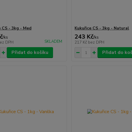
e CS - 3kg - Med
Kukuřice CS - 3kg - Natural
č
243 Kč
/
ks
/
ks
SKLADEM
ez DPH
217 Kč
bez DPH
Přidat do košíku
Přidat do ko