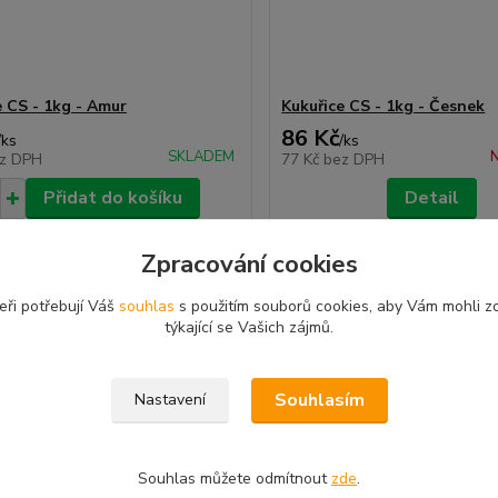
e CS - 1kg - Amur
Kukuřice CS - 1kg - Česnek
86 Kč
/
ks
/
ks
SKLADEM
N
z DPH
77 Kč
bez DPH
Přidat do košíku
Detail
Zpracování cookies
eři potřebují Váš
souhlas
s použitím souborů cookies, aby Vám mohli z
týkající se Vašich zájmů.
Souhlasím
Nastavení
Souhlas můžete odmítnout
zde
.