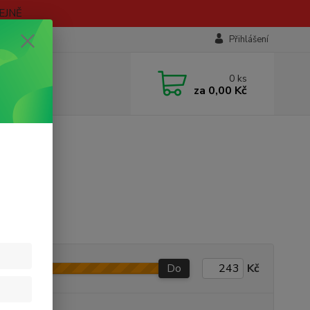
EJNĚ
Přihlášení
0
ks
za
0,00 Kč
Do
Kč