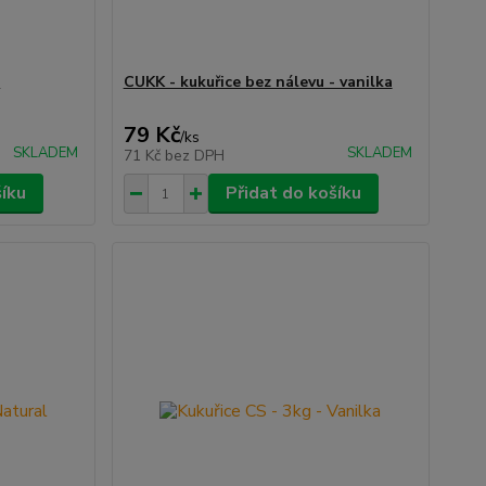
-
CUKK - kukuřice bez nálevu - vanilka
79 Kč
/
ks
SKLADEM
SKLADEM
71 Kč
bez DPH
šíku
Přidat do košíku