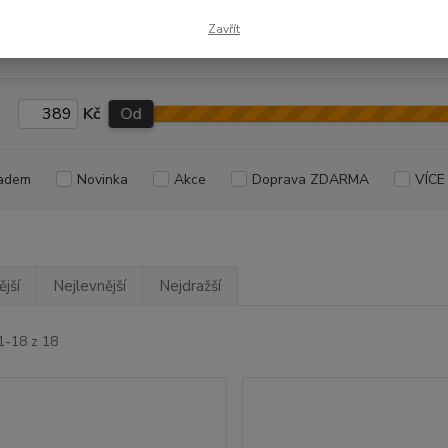
Zavřít
Kč
Od
adem
Novinka
Akce
Doprava ZDARMA
VÍCE
jší
Nejlevnější
Nejdražší
1-18 z 18