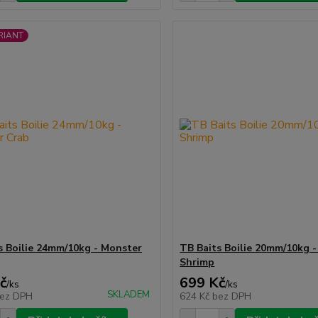
RIANT
s Boilie 24mm/10kg - Monster
TB Baits Boilie 20mm/10kg -
Shrimp
č
699 Kč
/
ks
/
ks
SKLADEM
ez DPH
624 Kč
bez DPH