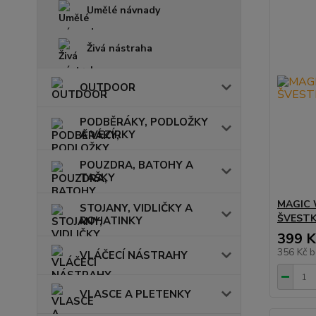
Umělé návnady
Živá nástraha
OUTDOOR
PODBĚRÁKY, PODLOŽKY
A VEZÍRKY
POUZDRA, BATOHY A
TAŠKY
MAGIC 
STOJANY, VIDLIČKY A
ŠVESTK
ROHATINKY
399 K
356 Kč
b
VLÁČECÍ NÁSTRAHY
VLASCE A PLETENKY