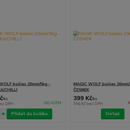
WOLF boilies 20mm/5kg -
MAGIC WOLF boilies 20mm/
A/CHILLI
ČESNEK
č
399 Kč
/
ks
/
ks
SKLADEM
N
ez DPH
356 Kč
bez DPH
Přidat do košíku
Detail