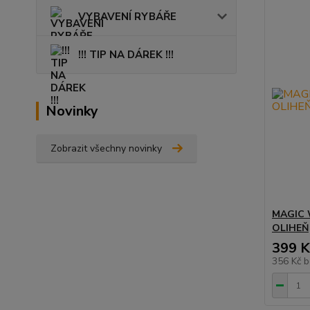
VYBAVENÍ RYBÁŘE
!!! TIP NA DÁREK !!!
Novinky
Zobrazit všechny novinky
MAGIC 
OLIHEŇ
399 K
356 Kč
b