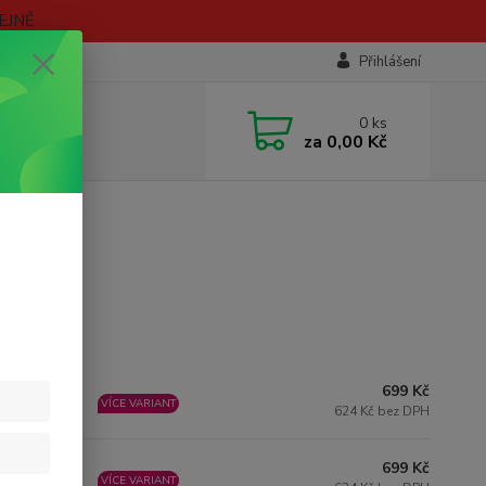
EJNĚ
Přihlášení
0
ks
za
0,00 Kč
699 Kč
KLADEM
VÍCE VARIANT
624 Kč bez DPH
699 Kč
KLADEM
VÍCE VARIANT