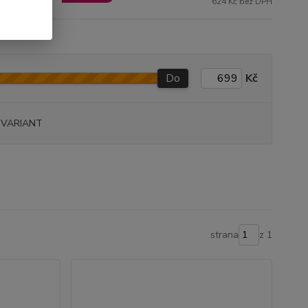
624 Kč bez DPH
Do
Kč
 VARIANT
strana
z 1