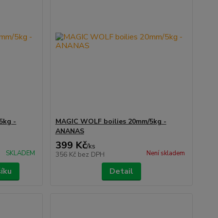
5kg -
MAGIC WOLF boilies 20mm/5kg -
ANANAS
399 Kč
/
ks
SKLADEM
Není skladem
356 Kč
bez DPH
šíku
Detail