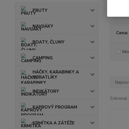
PRUTY
NAVIJÁKY
Cena:
BOATY, ČLUNY
Skl
CAMPING
HÁČKY, KARABINKY A
OBRATLÍKY
Nejnově
INDIKÁTORY
Zobrazuji 
KAPROVÝ PROGRAM
KRMÍTKA A ZÁTĚŽE