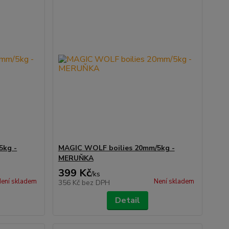
5kg -
MAGIC WOLF boilies 20mm/5kg -
MERUŇKA
399 Kč
/
ks
ení skladem
Není skladem
356 Kč
bez DPH
Detail