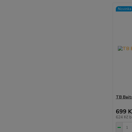
Novinka
TB Baits
699 K
624 Kč
b