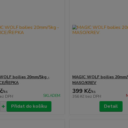
WOLF boilies 20mm/5kg -
MAGIC WOLF boilies 20mm/
CE/ŘEPKA
MASO/KREV
č
399 Kč
/
ks
/
ks
SKLADEM
N
ez DPH
356 Kč
bez DPH
Přidat do košíku
Detail