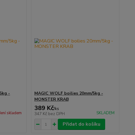
5kg -
MAGIC WOLF boilies 20mm/5kg -
MONSTER KRAB
389 Kč
/
ks
ení skladem
SKLADEM
347 Kč
bez DPH
Přidat do košíku