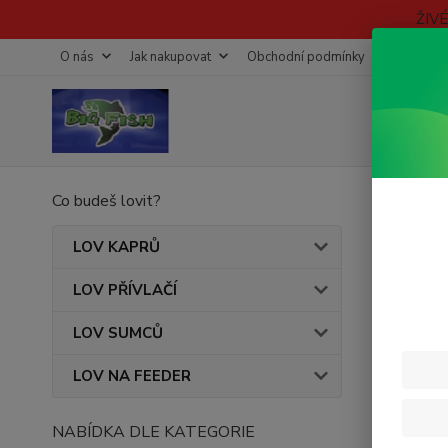
ŽIV
O nás
Jak nakupovat
Obchodní podmínky
Fotogaleri
Co budeš lovit?
Úvod
KRM
LOV KAPRŮ
LOV PŘÍVLAČÍ
Nejpro
LOV SUMCŮ
1.
LOV NA FEEDER
NABÍDKA DLE KATEGORIE
2.