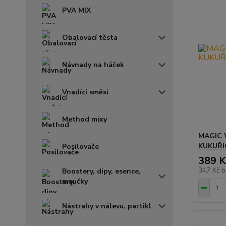
PVA MIX
Obalovací těsta
Návnady na háček
Vnadící směsi
Method mixy
MAGIC 
KUKUŘI
Posilovače
389 K
347 Kč
b
Boostery, dipy, esence,
moučky
Nástrahy v nálevu, partikl