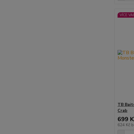
VÍCE VA
TB Bait
Crab
699 K
624 Kč
b