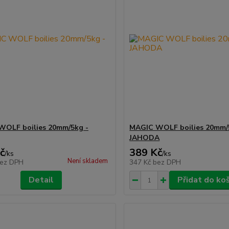
WOLF boilies 20mm/5kg -
MAGIC WOLF boilies 20mm/
JAHODA
č
389 Kč
/
ks
/
ks
Není skladem
ez DPH
347 Kč
bez DPH
Detail
Přidat do ko