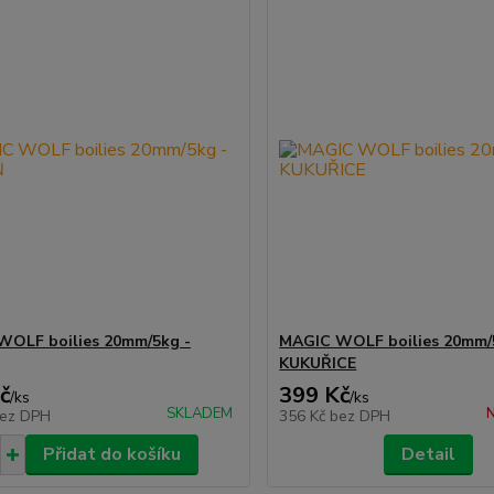
WOLF boilies 20mm/5kg -
MAGIC WOLF boilies 20mm/
KUKUŘICE
č
399 Kč
/
ks
/
ks
SKLADEM
N
ez DPH
356 Kč
bez DPH
Přidat do košíku
Detail