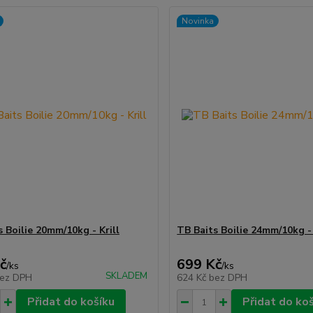
Novinka
 Boilie 20mm/10kg - Krill
TB Baits Boilie 24mm/10kg - 
č
699 Kč
/
ks
/
ks
SKLADEM
ez DPH
624 Kč
bez DPH
Přidat do košíku
Přidat do ko