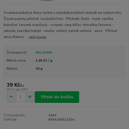
Foukaná kukuřice Amur Jedna z nejoblíbenějších nástrah na našem trhu.
Široká paleta příchutí. ilustrační foto Příchutě: žlutá - med, vanilka,
kukuřice, česnek oranžová - scopex, carp killer, meruňka červená -
jahoda, švestka hnědá - mušle, oliheň, perník zelená - amur Příchuť:
amur Balení: ...
celý popis
Dostupnost
SKLADEM
Měrná cena
1,95 Kč / g
Balení
20 g
39 Kč
/
ks
35 Kč
bez DPH
Přidat do košíku
Číslo produktu:
2403
EAN kód:
8594160511534