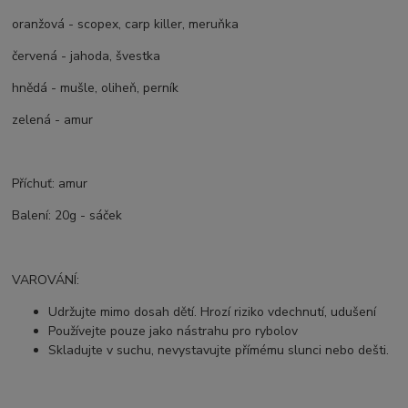
oranžová - scopex, carp killer, meruňka
červená - jahoda, švestka
hnědá - mušle, oliheň, perník
zelená - amur
Příchuť: amur
Balení: 20g - sáček
VAROVÁNÍ:
Udržujte mimo dosah dětí. Hrozí riziko vdechnutí, udušení
Používejte pouze jako nástrahu pro rybolov
Skladujte v suchu, nevystavujte přímému slunci nebo dešti.