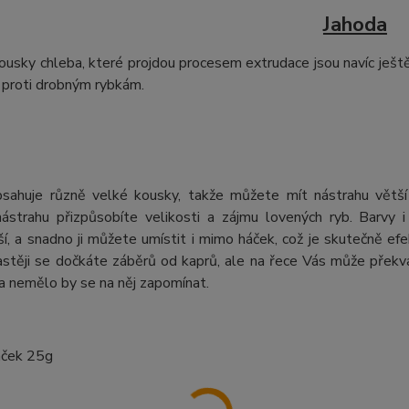
Jahoda
usky chleba, které projdou procesem extrudace jsou navíc ještě 
 proti drobným rybkám.
bsahuje různě velké kousky, takže můžete mít nástrahu větší
ástrahu přizpůsobíte velikosti a zájmu lovených ryb. Barvy i
ší, a snadno ji můžete umístit i mimo háček, což je skutečně e
astěji se dočkáte záběrů od kaprů, ale na řece Vás může překva
a nemělo by se na něj zapomínat.
áček 25g