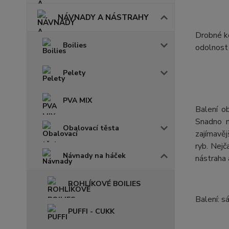
NÁVNADY A NÁSTRAHY
Drobné ko
Boilies
odolnost
Pelety
PVA MIX
Balení o
Snadno n
Obalovací těsta
zajímavěj
ryb. Nejč
Návnady na háček
nástraha 
ROHLÍKOVÉ BOILIES
Balení: s
PUFFI - CUKK