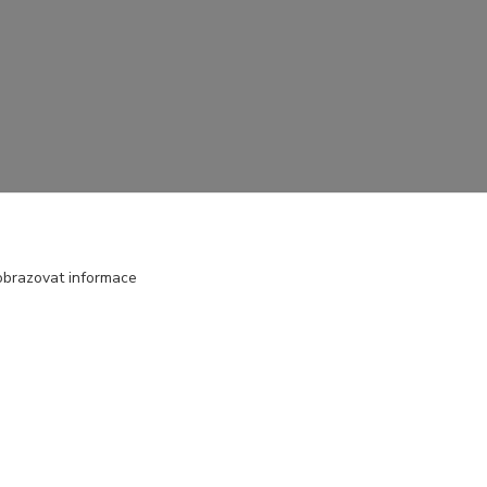
obrazovat informace
Vytvořeno na
Eshop-rychle.cz