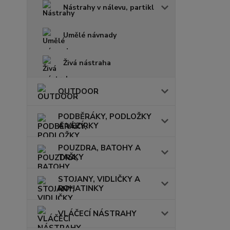
Nástrahy v nálevu, partikl
Umělé návnady
Živá nástraha
OUTDOOR
PODBĚRÁKY, PODLOŽKY
A VEZÍRKY
POUZDRA, BATOHY A
TAŠKY
STOJANY, VIDLIČKY A
ROHATINKY
VLÁČECÍ NÁSTRAHY