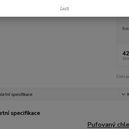
Dos
Zavřít
Měr
Bal
42
38 
Číslo p
etní specifikace
tní specifikace
Pufovaný chl