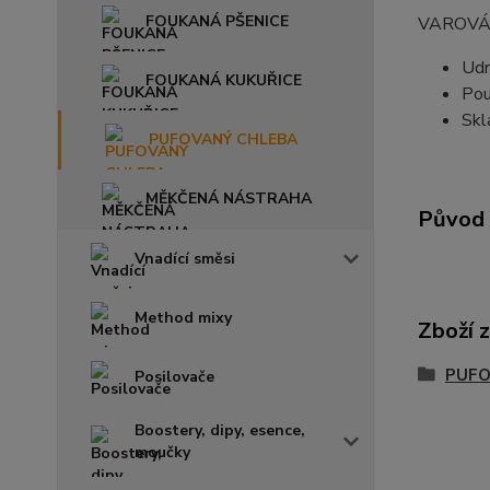
FOUKANÁ PŠENICE
VAROVÁ
Udr
FOUKANÁ KUKUŘICE
Pou
Skl
PUFOVANÝ CHLEBA
MĚKČENÁ NÁSTRAHA
Původ 
Vnadící směsi
Method mixy
Zboží 
PUFO
Posilovače
Boostery, dipy, esence,
moučky