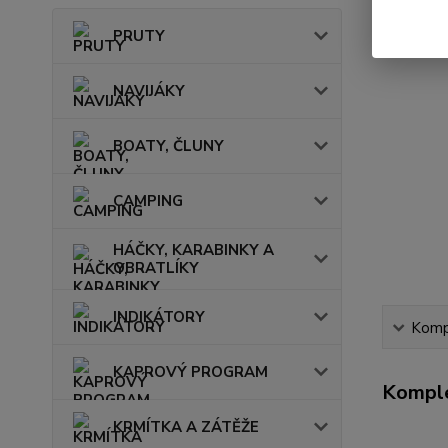
PRUTY
NAVIJÁKY
BOATY, ČLUNY
CAMPING
HÁČKY, KARABINKY A
OBRATLÍKY
INDIKÁTORY
Kompl
KAPROVÝ PROGRAM
Komple
KRMÍTKA A ZÁTĚŽE