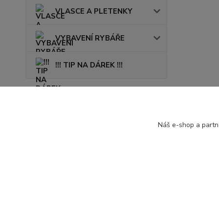
VLASCE A PLETENKY
VYBAVENÍ RYBÁŘE
!!! TIP NA DÁREK !!!
Novinky
Náš e-shop a partn
Zobrazit všechny novinky