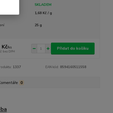
tupnost
SKLADEM
ná cena
1,68 Kč / g
ení
25 g
 Kč
/
ks
Přidat do košíku
Kč
bez DPH
roduktu:
1337
EAN kód:
8594160511558
Komentáře
0
eba