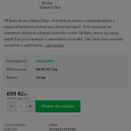
TB Baits Boilie 20mm/10kg - Krill Krill je jednou z nejžádanějších a
nejpoužívanějších příchutí pro cílený lov kaprů. Krill navazuje na
extrémně oblíbené příchutě krmného boilie TB Baits, které dosahují
napříč Evropou skvělých a okamžitých výsledků. Tato řada byla vyvinuta
společně s vyšší řadou...
celý popis
Dostupnost
SKLADEM
Měrná cena
69,90 Kč / kg
Balení
10 kg
699 Kč
/
ks
624 Kč
bez DPH
Přidat do košíku
Číslo produktu:
2399
EAN kód:
8596601008986