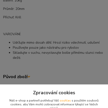
Balení: 10kg
Průměr: 20mm
Příchuť: Krill
VAROVÁNÍ:
Udržujte mimo dosah dětí. Hrozí riziko vdechnutí, udušení
Používejte pouze jako nástrahu pro rybolov
Skladujte v suchu, nevystavujte boilie přímému slunci nebo
dešti.
Původ zboží
Zboží zařazeno v kategoriích
Zpracování cookies
NÁVNADY A NÁSTRAHY
Náš e-shop a partneři potřebují Váš
souhlas
s použitím souborů
cookies, aby Vám mohli zobrazovat informace týkající se Vašich
KRMNÉ BOILIES