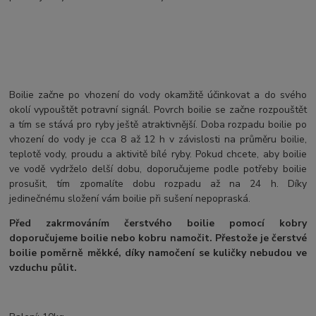
Boilie začne po vhození do vody okamžitě účinkovat a do svého
okolí vypouštět potravní signál. Povrch boilie se začne rozpouštět
a tím se stává pro ryby ještě atraktivnější. Doba rozpadu boilie po
vhození do vody je cca 8 až 12 h v závislosti na průměru boilie,
teplotě vody, proudu a aktivitě bílé ryby. Pokud chcete, aby boilie
ve vodě vydrželo delší dobu, doporučujeme podle potřeby boilie
prosušit, tím zpomalíte dobu rozpadu až na 24 h. Díky
jedinečnému složení vám boilie při sušení nepopraská.
Před zakrmováním čerstvého boilie pomocí kobry
doporučujeme boilie nebo kobru namočit. Přestože je čerstvé
boilie poměrně měkké, díky namočení se kuličky nebudou ve
vzduchu půlit.