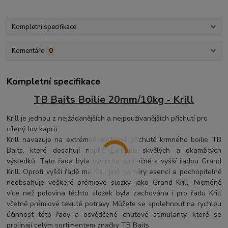
Kompletní specifikace
Komentáře
0
Kompletní specifikace
TB Baits Boilie 20mm/10kg - Krill
Krill je jednou z nejžádanějších a nejpoužívanějších příchutí pro
cílený lov kaprů.
Krill navazuje na extrémně oblíbené příchutě krmného boilie TB
Baits, které dosahují napříč Evropou skvělých a okamžitých
výsledků. Tato řada byla vyvinuta společně s vyšší řadou Grand
Krill. Oproti vyšší řadě má Krill jiné poměry esencí a pochopitelně
neobsahuje veškeré prémiové složky, jako Grand Krill. Nicméně
více než polovina těchto složek byla zachována i pro řadu Krill
včetně prémiové tekuté potravy. Můžete se spolehnout na rychlou
účinnost této řady a osvědčené chuťové stimulanty, které se
prolínají celým sortimentem značky TB Baits.