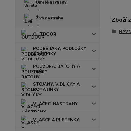
Umělé návnady
Živá nástraha
Zboží 
NÁVN
OUTDOOR
PODBĚRÁKY, PODLOŽKY
A VEZÍRKY
POUZDRA, BATOHY A
TAŠKY
STOJANY, VIDLIČKY A
ROHATINKY
VLÁČECÍ NÁSTRAHY
VLASCE A PLETENKY