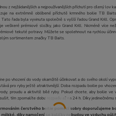
ednou z nejžádanějších a nejpoužívanějších příchutí pro cílený lov k
vazuje na extrémně oblíbené příchutě krmného boilie TB Baits
 Tato řada byla vyvinuta společně s vyšší řadou Grand Krill. Opr
e veškeré prémiové složky, jako Grand Krill. Nicméně více než
rémiové tekuté potravy. Můžete se spolehnout na rychlou účinn
 celým sortimentem značky TB Baits.
čne po vhození do vody okamžitě účinkovat a do svého okolí vypo
stává pro ryby ještě atraktivnější. Doba rozpadu boilie po vhozen
vody, proudu a aktivitě bílé ryby. Pokud chcete, aby boilie v
osušit, tím zpomalíte dobu rozpadu až na 24 h. Díky jedinečnému 
rmováním čerstvého boilie pomocí kobry doporučujeme boi
měkké, díky namočení se kuličky nebudou ve vzduchu půlit