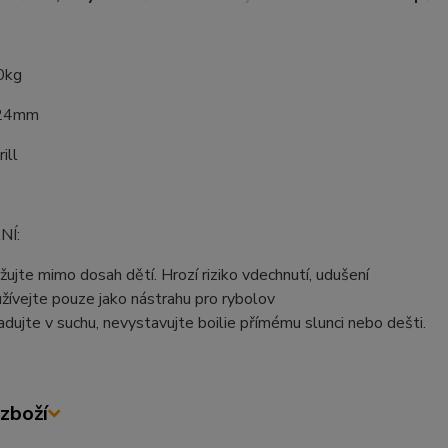
0kg
 24mm
ill
NÍ:
žujte mimo dosah dětí. Hrozí riziko vdechnutí, udušení
žívejte pouze jako nástrahu pro rybolov
adujte v suchu, nevystavujte boilie přímému slunci nebo dešti.
zboží