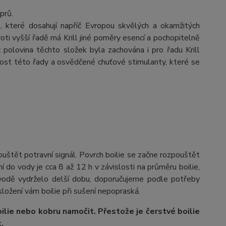
aprů.
, které dosahují napříč Evropou skvělých a okamžitých
oti vyšší řadě má Krill jiné poměry esencí a pochopitelně
 polovina těchto složek byla zachována i pro řadu Krill
ost této řady a osvědčené chuťové stimulanty, které se
uštět potravní signál. Povrch boilie se začne rozpouštět
í do vody je cca 8 až 12 h v závislosti na průměru boilie,
e vodě vydrželo delší dobu, doporučujeme podle potřeby
složení vám boilie při sušení nepopraská.
lie nebo kobru namočit. Přestože je čerstvé boilie
.