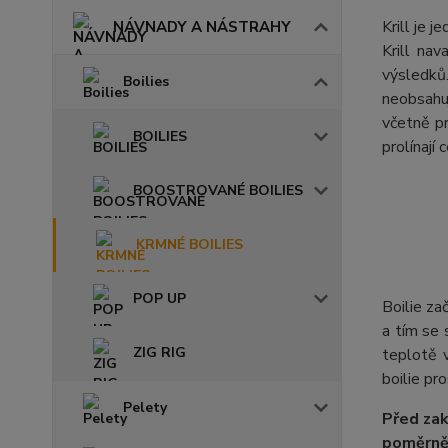
Krill je j
NÁVNADY A NÁSTRAHY
Krill na
výsledků.
Boilies
neobsahuj
včetně p
BOILIES
prolínají
BOOSTROVANÉ BOILIES
KRMNÉ BOILIES
POP UP
Boilie za
a tím se 
ZIG RIG
teplotě 
boilie pr
Pelety
Před zak
poměrně 