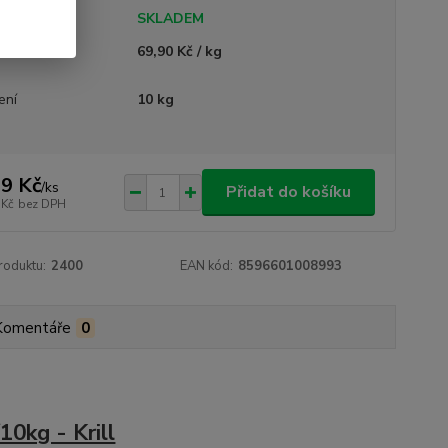
tupnost
SKLADEM
ná cena
69,90 Kč / kg
ení
10 kg
9 Kč
/
ks
Přidat do košíku
 Kč
bez DPH
roduktu:
2400
EAN kód:
8596601008993
Komentáře
0
0kg - Krill