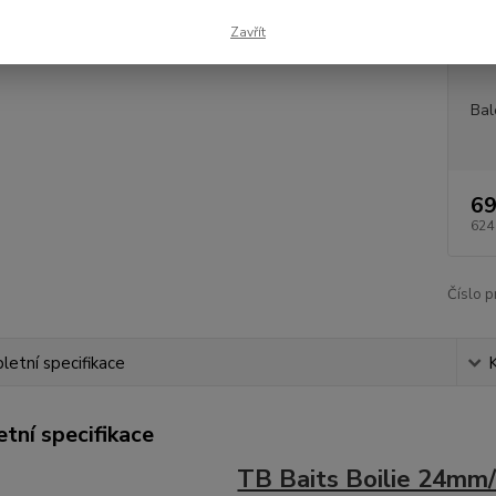
Dos
Zavřít
Měr
Bal
69
624
Číslo p
etní specifikace
tní specifikace
TB Baits Boilie 24mm/1