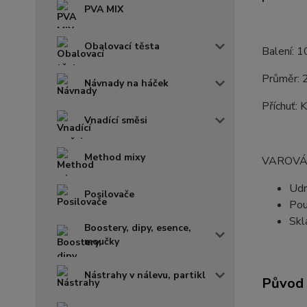
PVA MIX
Obalovací těsta
Balení: 1
Průměr:
Návnady na háček
Příchuť: Kr
Vnadící směsi
Method mixy
VAROVÁ
Udr
Posilovače
Pou
Skl
Boostery, dipy, esence,
moučky
Nástrahy v nálevu, partikl
Původ 