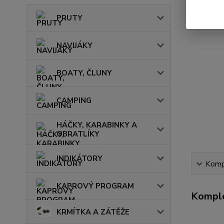
PRUTY
NAVIJÁKY
BOATY, ČLUNY
CAMPING
HÁČKY, KARABINKY A
OBRATLÍKY
INDIKÁTORY
Kompl
KAPROVÝ PROGRAM
Komple
KRMÍTKA A ZÁTĚŽE