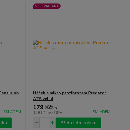
VÍCE VARIANT
Centurion
Háček s mikro protihrotem Predator
ATS vel. 4
179 Kč
/
ks
SKLADEM
SKLADEM
148 Kč
bez DPH
šíku
Přidat do košíku