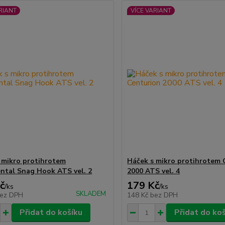
RIANT
VÍCE VARIANT
 mikro protihrotem
Háček s mikro protihrotem 
ntal Snag Hook ATS vel. 2
2000 ATS vel. 4
č
179 Kč
/
ks
/
ks
SKLADEM
ez DPH
148 Kč
bez DPH
Přidat do košíku
Přidat do ko