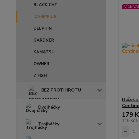
BLACK CAT
VÍCE VA
CARP'R'US
DELPHIN
GARDNER
KAMATSU
OWNER
Z FISH
BEZ PROTIHROTU
Háček s
Contine
Dvojháčky
179 K
148 Kč
b
Trojháčky