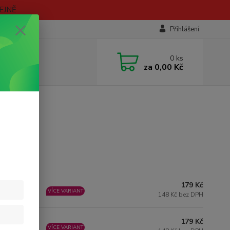
EJNĚ
Přihlášení
0
ks
za
0,00 Kč
R'US
179 Kč
KLADEM
VÍCE VARIANT
148 Kč bez DPH
179 Kč
KLADEM
VÍCE VARIANT