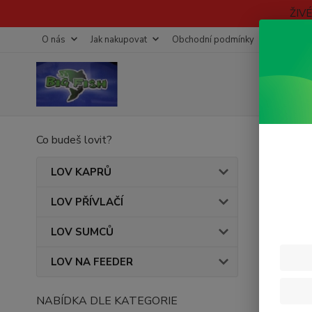
ŽIV
O nás
Jak nakupovat
Obchodní podmínky
Fotogaleri
Co budeš lovit?
Úvod
CAR
LOV KAPRŮ
LOV PŘÍVLAČÍ
Nejpro
LOV SUMCŮ
1.
LOV NA FEEDER
NABÍDKA DLE KATEGORIE
2.