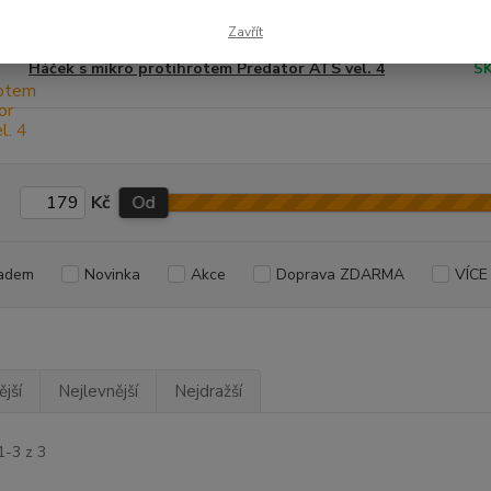
Zavřít
Háček s mikro protihrotem Predator ATS vel. 4
S
Kč
Od
adem
Novinka
Akce
Doprava ZDARMA
VÍCE
jší
Nejlevnější
Nejdražší
1-3 z 3