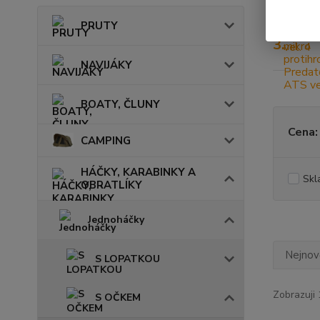
PRUTY
3.
NAVIJÁKY
BOATY, ČLUNY
Cena:
CAMPING
HÁČKY, KARABINKY A
Skl
OBRATLÍKY
Jednoháčky
Nejnově
S LOPATKOU
Zobrazuji 
S OČKEM