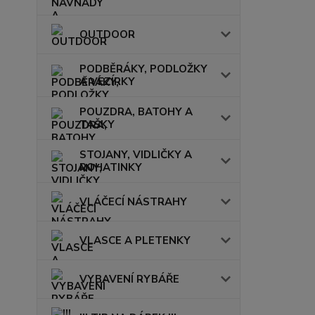
OUTDOOR
PODBĚRÁKY, PODLOŽKY
A VEZÍRKY
POUZDRA, BATOHY A
TAŠKY
STOJANY, VIDLIČKY A
ROHATINKY
VLÁČECÍ NÁSTRAHY
VLASCE A PLETENKY
VYBAVENÍ RYBÁŘE