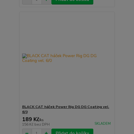
BLACK CAT háček Power Rig DG DG Coating vel.
6/0
189 Kč
/
ks
SKLADEM
156 Kč
bez DPH
Přidat do košíku