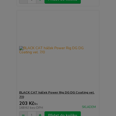
BLACK CAT háček Power Rig DG DG Coating vel.
7/0
203 Kč
/
ks
SKLADEM
168 Kč
bez DPH
Přidat do košíku