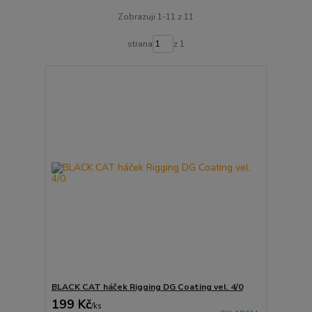
Zobrazuji 1-11 z 11
strana
z 1
BLACK CAT háček Rigging DG Coating vel. 4/0
199 Kč
/
ks