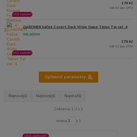
179 Kč
148 Kč bez DPH
VÍCE VARIANT
GARDNER háček Covert Dark Wide Gape Talon Tip vel. 4
2.
SKLADEM
179 Kč
148 Kč bez DPH
VÍCE VARIANT
Upřesnit parametry
Nejnovější
Nejlevnější
Nejdražší
Zobrazuji 1-2 z 2
strana
z 1
VÍCE VARIANT