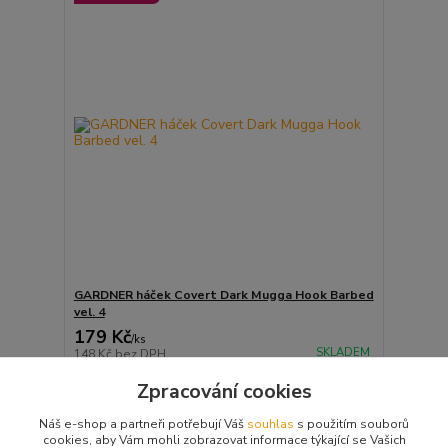
GARDNER háček Covert Dark Mugga Hook Barbed
vel. 4
179 Kč
/
ks
SKLADEM
148 Kč
bez DPH
Přidat do košíku
Zpracování cookies
Náš e-shop a partneři potřebují Váš
souhlas
s použitím souborů
cookies, aby Vám mohli zobrazovat informace týkající se Vašich