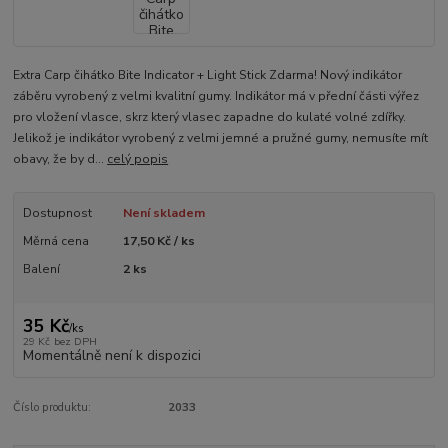
Extra Carp čihátko Bite Indicator + Light Stick Zdarma! Nový indikátor
záběru vyrobený z velmi kvalitní gumy. Indikátor má v přední části výřez
pro vložení vlasce, skrz který vlasec zapadne do kulaté volné zdířky.
Jelikož je indikátor vyrobený z velmi jemné a pružné gumy, nemusíte mít
obavy, že by d...
celý popis
Dostupnost
Není skladem
Měrná cena
17,50 Kč / ks
Balení
2 ks
35 Kč
/
ks
29 Kč
bez DPH
Momentálně není k dispozici
Číslo produktu:
2033