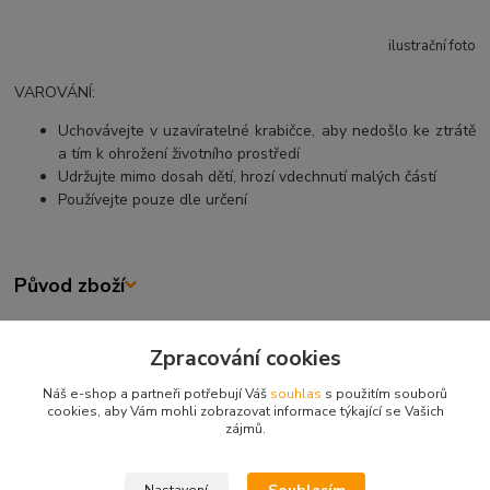
ilustrační foto
VAROVÁNÍ:
Uchovávejte v uzavíratelné krabičce, aby nedošlo ke ztrátě
a tím k ohrožení životního prostředí
Udržujte mimo dosah dětí, hrozí vdechnutí malých částí
Používejte pouze dle určení
Původ zboží
Zboží zařazeno v kategoriích
Zpracování cookies
VYBAVENÍ RYBÁŘE
Náš e-shop a partneři potřebují Váš
souhlas
s použitím souborů
cookies, aby Vám mohli zobrazovat informace týkající se Vašich
Bójky, splávky a čihátka
zájmů.
ČIHÁTKA