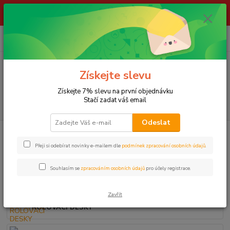
ŽIVÉ NÁSTRAHY !!! NEPOSÍLÁME !!! - ODBĚR POUZE NA NAŠÍ
PRODEJNĚ
0
ks
za
0,00 Kč
Menu
Získejte slevu
Získejte 7% slevu na první objednávku
Stačí zadat váš email
Hledat
Odeslat
Úvod
VYBAVENÍ RYBÁŘE
Rolabally a příslušenství
Přeji si odebírat novinky e-mailem dle
podmínek zpracování osobních údajů
.
Rolabally a příslušenství
Souhlasím se
zpracováním osobních údajů
pro účely registrace.
ROLABALLY
Zavřít
ROLOVACÍ DESKY