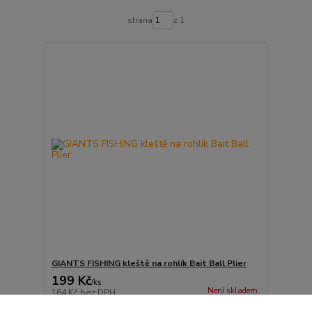
strana
z 1
GIANTS FISHING kleště na rohlík Bait Ball Plier
199 Kč
/
ks
Není skladem
164 Kč
bez DPH