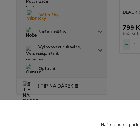
BLACK 
Vábničky
799 K
Nože a nůžky
660 Kč
b
Vylovovací rukavice,
náprstník
Ostatní
!!! TIP NA DÁREK !!!
Novinky
Náš e-shop a partn
Zobrazit všechny novinky