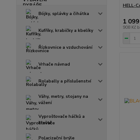
HELL-CA
Bójky, splávky a čihátka
1 099
908 Kč
b
Kufříky, krabičky a kbelíky
Řízkovnice a vzduchování
Vrhače návnad
Rolabally a příslušenství
Váhy, metry, stojany na
vážení
Vyprošťovače háčků a
kleště
Polarizační brýle