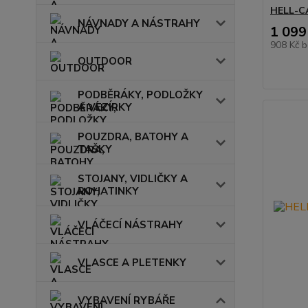
HELL-CA
NÁVNADY A NÁSTRAHY
1 099
908 Kč
b
OUTDOOR
PODBĚRÁKY, PODLOŽKY
A VEZÍRKY
POUZDRA, BATOHY A
TAŠKY
STOJANY, VIDLIČKY A
ROHATINKY
VLÁČECÍ NÁSTRAHY
VLASCE A PLETENKY
VYBAVENÍ RYBÁŘE