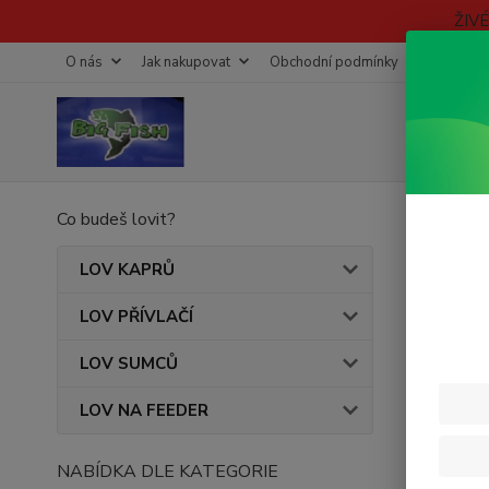
ŽIV
O nás
Jak nakupovat
Obchodní podmínky
Fotogaleri
Co budeš lovit?
Úvod
Vábn
LOV KAPRŮ
LOV PŘÍVLAČÍ
Cena:
LOV SUMCŮ
LOV NA FEEDER
Skl
NABÍDKA DLE KATEGORIE