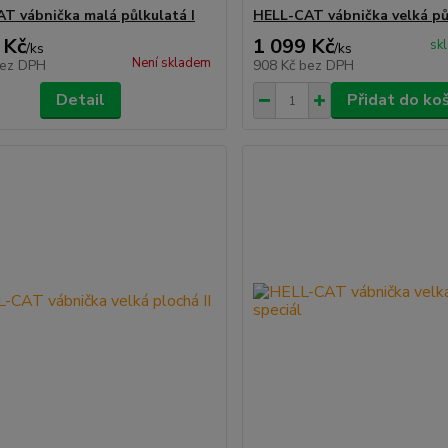
T vábnička malá půlkulatá I
HELL-CAT vábnička velká půl
 Kč
1 099 Kč
sk
/
ks
/
ks
Není skladem
ez DPH
908 Kč
bez DPH
Detail
Přidat do ko