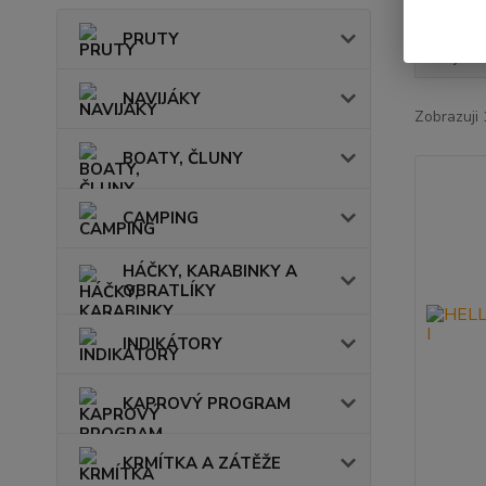
PRUTY
Nejnově
NAVIJÁKY
Zobrazuji 
BOATY, ČLUNY
CAMPING
HÁČKY, KARABINKY A
OBRATLÍKY
INDIKÁTORY
KAPROVÝ PROGRAM
KRMÍTKA A ZÁTĚŽE