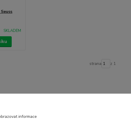
 Seuss
SKLADEM
šíku
strana
z 1
obrazovat informace