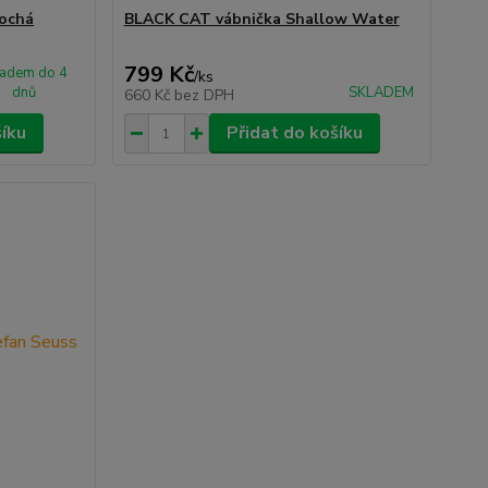
lochá
BLACK CAT vábnička Shallow Water
799 Kč
ladem do 4
/
ks
dnů
SKLADEM
660 Kč
bez DPH
šíku
Přidat do košíku