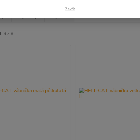
Zavřít
jší
Nejlevnější
Nejdražší
1-8 z 8