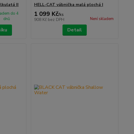
kulatá II
HELL-CAT vábnička malá plochá I
1 099 Kč
ladem do 4
/
ks
dnů
Není skladem
908 Kč
bez DPH
šíku
Detail