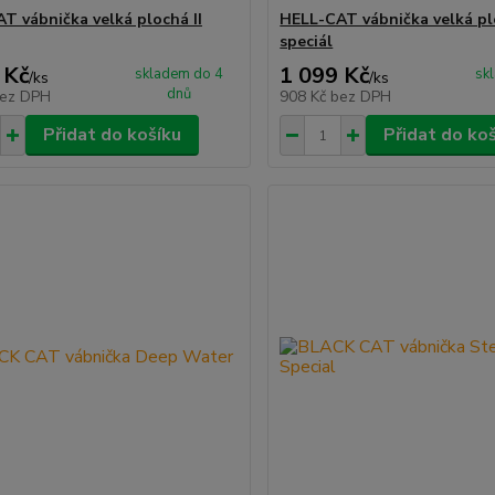
T vábnička velká plochá II
HELL-CAT vábnička velká p
speciál
 Kč
1 099 Kč
skladem do 4
sk
/
ks
/
ks
dnů
ez DPH
908 Kč
bez DPH
Přidat do košíku
Přidat do ko