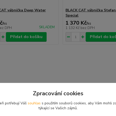
CAT vábnička Deep Water
BLACK CAT vábnička Stefan
Special
č
1 370 Kč
/
ks
/
ks
SKLADEM
ez DPH
1 132 Kč
bez DPH
Přidat do košíku
Přidat do ko
Zpracování cookies
eři potřebují Váš
souhlas
s použitím souborů cookies, aby Vám mohli z
týkající se Vašich zájmů.