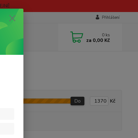
EJNĚ
Přihlášení
0
ks
za
0,00 Kč
Do
Kč
 VARIANT