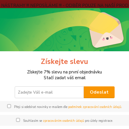
É NÁSTRAHY !!! NEPOSÍLÁME !!! - ODBĚR POUZE NA NAŠÍ PROD
e
Kontakty
Jak ověřujeme hodnocení?
Věrnostní program
Blog
Hledat
VYBAVENÍ RYBÁŘE
Vábničky
Získejte slevu
ičky
Získejte 7% slevu na první objednávku
Stačí zadat váš email
Odeslat
Kč
Od
Přeji si odebírat novinky e-mailem dle
podmínek zpracování osobních údajů
.
adem
Novinka
Akce
Doprava ZDARMA
VÍCE
Souhlasím se
zpracováním osobních údajů
pro účely registrace.