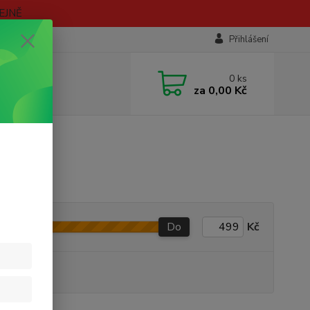
EJNĚ
Přihlášení
0
ks
za
0,00 Kč
Do
Kč
 VARIANT