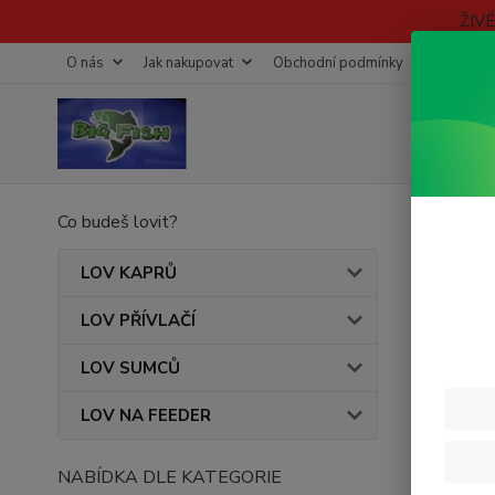
ŽIV
O nás
Jak nakupovat
Obchodní podmínky
Fotogaleri
Co budeš lovit?
Úvod
ŘÍZ
LOV KAPRŮ
LOV PŘÍVLAČÍ
Cena:
LOV SUMCŮ
LOV NA FEEDER
Skl
NABÍDKA DLE KATEGORIE