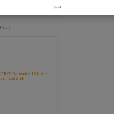
Zavřít
jší
Nejlevnější
Nejdražší
1-1 z 1