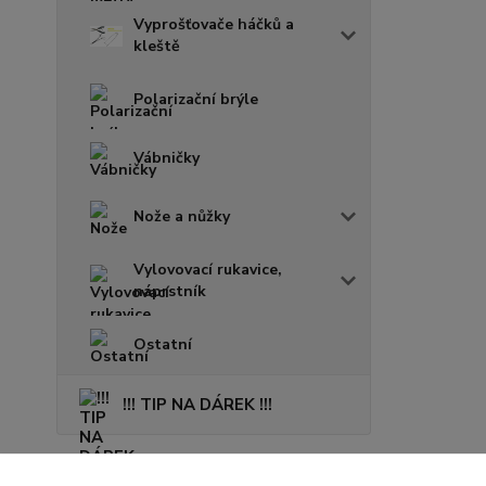
Vyprošťovače háčků a
kleště
Polarizační brýle
Vábničky
Nože a nůžky
Vylovovací rukavice,
náprstník
Ostatní
!!! TIP NA DÁREK !!!