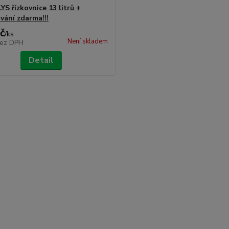
S řízkovnice 13 litrů +
vání zdarma!!!
č
/
ks
Není skladem
ez DPH
Detail