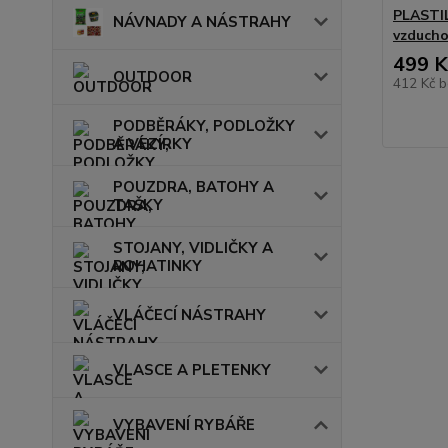
PLASTILY
NÁVNADY A NÁSTRAHY
vzducho
499 K
OUTDOOR
412 Kč
b
PODBĚRÁKY, PODLOŽKY
A VEZÍRKY
POUZDRA, BATOHY A
TAŠKY
STOJANY, VIDLIČKY A
ROHATINKY
VLÁČECÍ NÁSTRAHY
VLASCE A PLETENKY
VYBAVENÍ RYBÁŘE