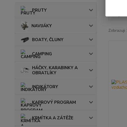
PRUTY
Nejnově
NAVIJÁKY
Zobrazuji 
BOATY, ČLUNY
CAMPING
HÁČKY, KARABINKY A
OBRATLÍKY
INDIKÁTORY
KAPROVÝ PROGRAM
KRMÍTKA A ZÁTĚŽE