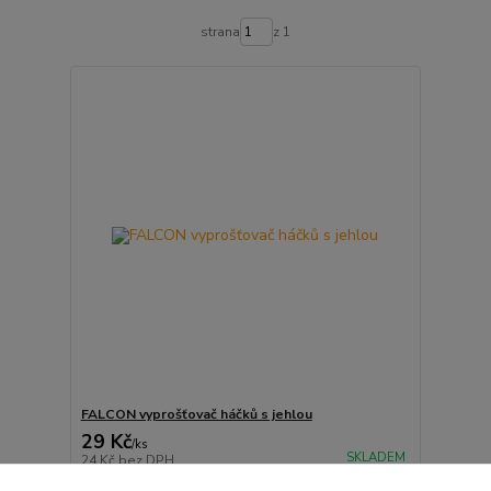
strana
z 1
FALCON vyprošťovač háčků s jehlou
29 Kč
/
ks
SKLADEM
24 Kč
bez DPH