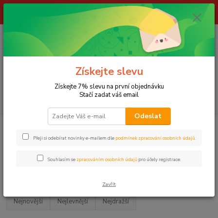
ŽIVÉ NÁSTRAHY !!! NEPOSÍLÁME !!! - ODBĚR POUZE NA NAŠÍ
PRODEJNĚ
0
ks
za
0,00 Kč
Menu
Získejte slevu
Získejte 7% slevu na první objednávku
Stačí zadat váš email
Hledat
Odeslat
Úvod
NÁVNADY A NÁSTRAHY
Pelety
PELETY
KAREL NIKL
Přeji si odebírat novinky e-mailem dle
podmínek zpracování osobních údajů
.
KAREL NIKL
Souhlasím se
zpracováním osobních údajů
pro účely registrace.
Upřesnit parametry
Zavřít
Nejnovější
Nejlevnější
Nejdražší