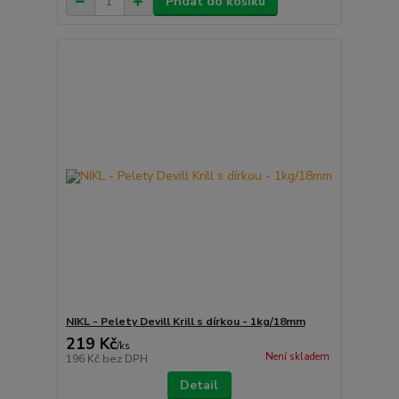
Přidat do košíku
NIKL - Pelety Devill Krill s dírkou - 1kg/18mm
219 Kč
/
ks
Není skladem
196 Kč
bez DPH
Detail