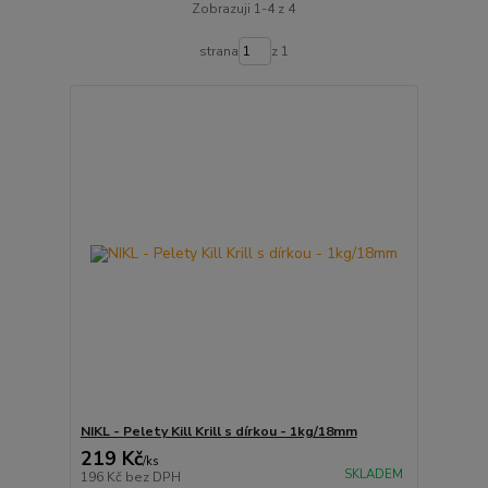
Zobrazuji 1-4 z 4
strana
z 1
NIKL - Pelety Kill Krill s dírkou - 1kg/18mm
219 Kč
/
ks
SKLADEM
196 Kč
bez DPH