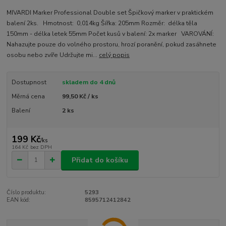
MIVARDI Marker Professional Double set Špičkový marker v praktickém
balení 2ks. Hmotnost: 0,014kg Šířka: 205mm Rozměr: délka těla
150mm - délka letek 55mm Počet kusů v balení: 2x marker VAROVÁNÍ:
Nahazujte pouze do volného prostoru, hrozí poranění, pokud zasáhnete
osobu nebo zvíře Udržujte mi...
celý popis
Dostupnost
skladem do 4 dnů
Měrná cena
99,50 Kč / ks
Balení
2 ks
199 Kč
/
ks
164 Kč
bez DPH
Přidat do košíku
Číslo produktu:
5293
EAN kód:
8595712412842