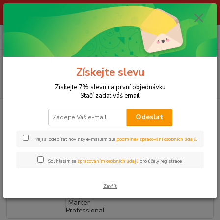
ŽIVÉ NÁSTRAHY !!! NEPOSÍLÁME !!! - ODBĚR POUZE NA NAŠÍ
PRODEJNĚ
0
ks
za
0,00 Kč
Menu
Získejte slevu
Hledat
Získejte 7% slevu na první objednávku
Stačí zadat váš email
Úvod
VYBAVENÍ RYBÁŘE
MIVARDI Marker Professional Double set
Odeslat
MIVARDI Marker Professional
Přeji si odebírat novinky e-mailem dle
podmínek zpracování osobních údajů
.
Double set
Souhlasím se
zpracováním osobních údajů
pro účely registrace.
Zavřít